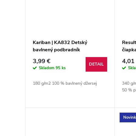
Kariban | KA832 Detský
Resul
bavlnený podbradník
čiapk
3,99 €
4,01
DETAIL
Skladom
95 ks
Skl
180 g/m2 100 % bavlnený džersej
340 g/m
50 % p
Novin