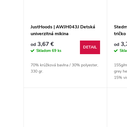
JustHoods | AWJH043J Detská
Stedm
univerzitná mikina
tričko
3,67 €
3,
od
od
DETAIL
Skladom
69 ks
Skl
70% krúžková bavlna / 30% polyester,
155g/m
330 gr.
grey he
15% vis