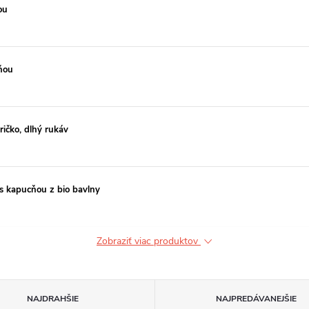
ou
ňou
ičko, dlhý rukáv
 s kapucňou z bio bavlny
Zobraziť viac produktov
NAJDRAHŠIE
NAJPREDÁVANEJŠIE