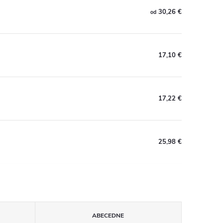
30,26 €
od
17,10 €
17,22 €
25,98 €
ABECEDNE