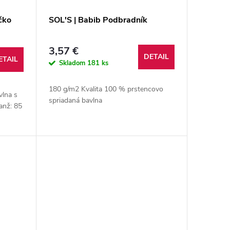
čko
SOL'S | Babib Podbradník
3,57 €
DETAIL
ETAIL
Skladom
181 ks
180 g/m2 Kvalita 100 % prstencovo
vlna s
spriadaná bavlna
anž: 85