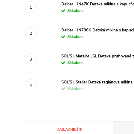
Daiber | JN47K Detská mikina s kapucň
Skladom
Daiber | JN796K Detská mikina s kapuc
Skladom
SOL'S | Matelot LSL Detské pruhované tr
Skladom
SOL'S | Stellar Detská raglánová mikina
Skladom
R
NAJLACNEJŠIE