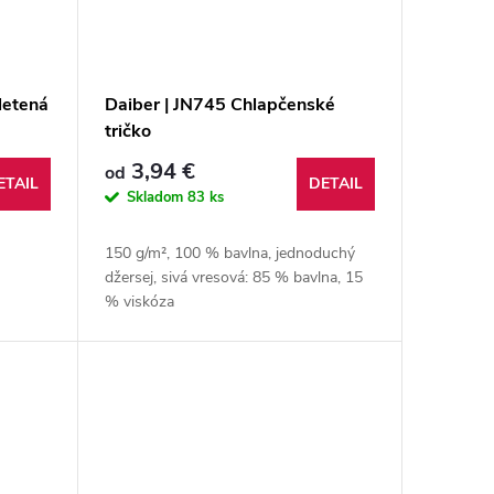
letená
Daiber | JN745 Chlapčenské
tričko
3,94 €
od
ETAIL
DETAIL
Skladom
83 ks
150 g/m², 100 % bavlna, jednoduchý
džersej, sivá vresová: 85 % bavlna, 15
% viskóza