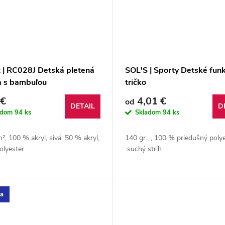
t | RC028J Detská pletená
SOL'S | Sporty Detské fun
a s bambuľou
tričko
 €
4,01 €
od
DETAIL
D
adom
94 ks
Skladom
94 ks
², 100 % akryl, sivá: 50 % akryl,
140 gr., , 100 % priedušný polye
olyester
suchý strih
ka