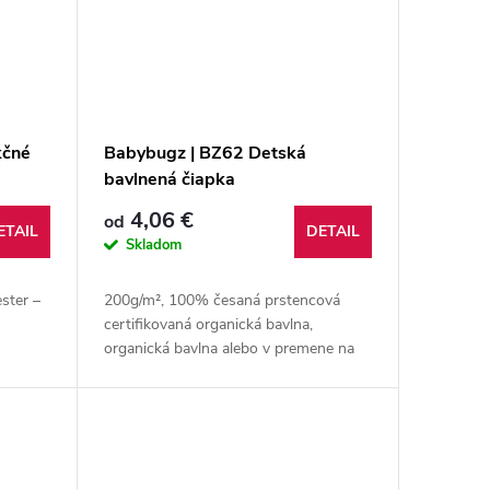
kčné
Babybugz | BZ62 Detská
bavlnená čiapka
4,06 €
od
ETAIL
DETAIL
Skladom
ster –
200g/m², 100% česaná prstencová
certifikovaná organická bavlna,
organická bavlna alebo v premene na
organickú (IC 2), interlock široké
lemovanie pre väčšiu pohodu, mäký
pružný...