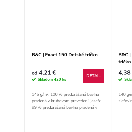
B&C | Exact 150 Detské tričko
B&C |
tričko
4,21 €
4,38
od
DETAIL
Skladom
420 ks
Skl
145 g/m², 100 % predzrážaná bavlna
140 g/m
pradená v kruhovom prevedení, jaseň:
sieťovi
99 % predzrážaná bavlna pradená v
kruhovom prevedení, 1 % viskóza,
športovo sivá: 85 % predzrážaná
bavlna...