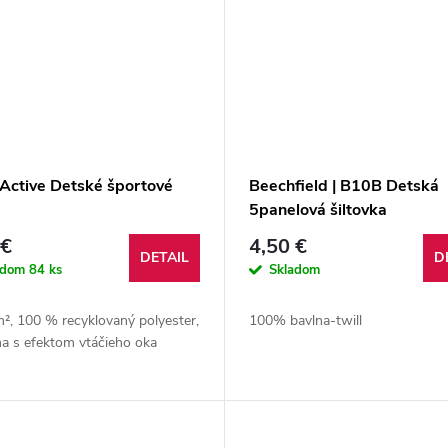
 Active Detské športové
Beechfield | B10B Detská
5panelová šiltovka
 €
4,50 €
DETAIL
D
adom
84 ks
Skladom
², 100 % recyklovaný polyester,
100% bavlna-twill
na s efektom vtáčieho oka