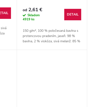
2,61 €
od
ETAIL
DETAIL
Skladom
4919 ks
 sivá
150 g/m², 100 % poločesaná bavlna s
iskóza
prstencovou pradením, jaseň: 98 %
bavlna, 2 % viskóza, sivá melanž: 85 %
bavlna, 15 % viskóza