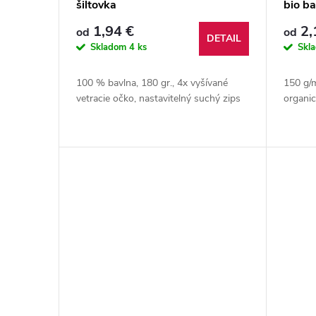
šiltovka
bio ba
r
d
1,94 €
2,
od
od
DETAIL
o
u
Skladom
4 ks
Skl
d
k
100 % bavlna, 180 gr., 4x vyšívané
150 g/m
vetracie očko, nastavitelný suchý zips
organi
u
t
k
o
t
v
o
v