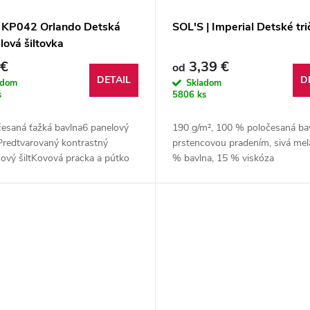
| KP042 Orlando Detská
SOL'S | Imperial Detské tri
lová šiltovka
 €
3,39 €
od
DETAIL
D
adom
Skladom
s
5806 ks
esaná ťažká bavlna6 panelový
190 g/m², 100 % poločesaná ba
Predtvarovaný kontrastný
prstencovou pradením, sivá mel
ový šiltKovová pracka a pútko
% bavlna, 15 % viskóza