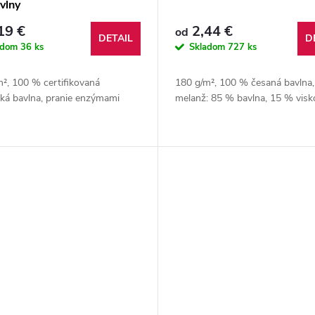
vlny
19 €
2,44 €
od
DETAIL
D
adom
36 ks
Skladom
727 ks
², 100 % certifikovaná
180 g/m², 100 % česaná bavlna,
cká bavlna, pranie enzýmami
melanž: 85 % bavlna, 15 % v