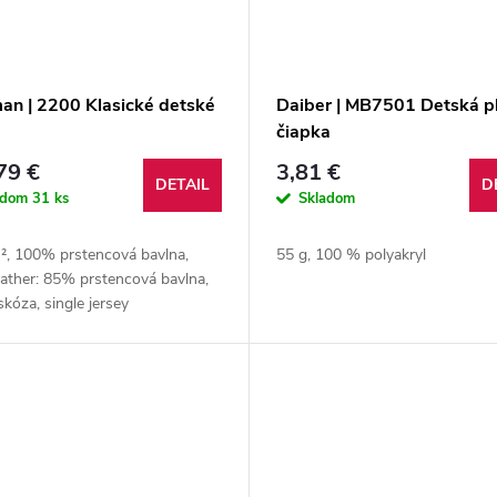
an | 2200 Klasické detské
Daiber | MB7501 Detská p
čiapka
79 €
3,81 €
DETAIL
D
adom
31 ks
Skladom
², 100% prstencová bavlna,
55 g, 100 % polyakryl
ather: 85% prstencová bavlna,
kóza, single jersey