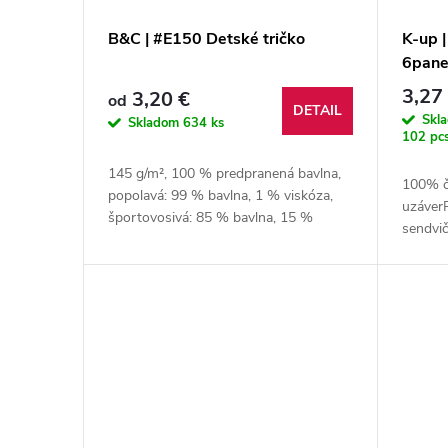
B&C | #E150 Detské tričko
K-up 
6pane
3,27
3,20 €
od
DETAIL
Skl
Skladom
634 ks
102 pc
145 g/m², 100 % predpranená bavlna,
100% č
popolavá: 99 % bavlna, 1 % viskóza,
uzáver
športovosivá: 85 % bavlna, 15 %
sendvič
viskóza, jednoduchý džersej