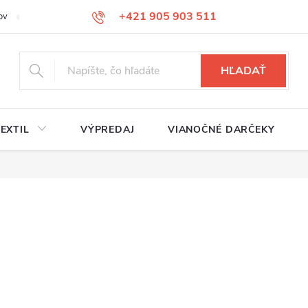
+421 905 903 511
ov
Reklamačný poriadok
Služby
Kontakty
HĽADAŤ
EXTIL
VÝPREDAJ
VIANOČNÉ DARČEKY