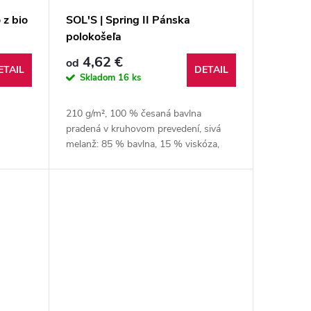
 z bio
SOL'S | Spring II Pánska
polokošeľa
4,62 €
od
ETAIL
DETAIL
Skladom
16 ks
210 g/m², 100 % česaná bavlna
pradená v kruhovom prevedení, sivá
melanž: 85 % bavlna, 15 % viskóza,
popol: 98 % bavlna, 2 % viskóza