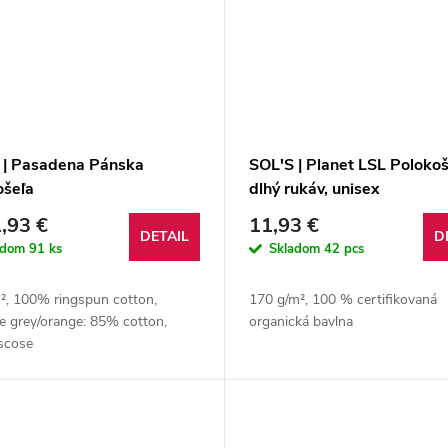
 | Pasadena Pánska
SOL'S | Planet LSL Polokoš
ošeľa
dlhý rukáv, unisex
,93 €
11,93 €
DETAIL
D
adom
91 ks
Skladom
42 pcs
², 100% ringspun cotton,
170 g/m², 100 % certifikovaná
e grey/orange: 85% cotton,
organická bavlna
scose