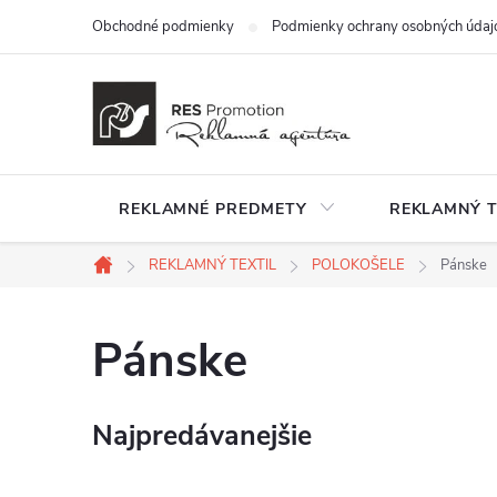
Prejsť
Obchodné podmienky
Podmienky ochrany osobných údaj
na
obsah
REKLAMNÉ PREDMETY
REKLAMNÝ T
REKLAMNÝ TEXTIL
POLOKOŠELE
Pánske
Domov
Pánske
Najpredávanejšie