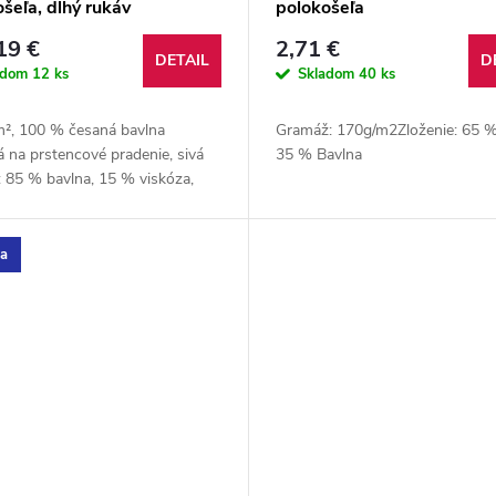
šeľa, dlhý rukáv
polokošeľa
19 €
2,71 €
DETAIL
D
adom
12 ks
Skladom
40 ks
m², 100 % česaná bavlna
Gramáž: 170g/m2Zloženie: 65 
 na prstencové pradenie, sivá
35 % Bavlna
 85 % bavlna, 15 % viskóza,
 šedá melanž: 60 % bavlna, 40
ester
ka