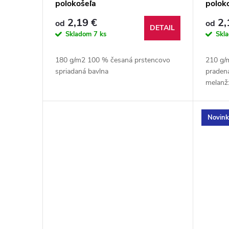
polokošeľa
poloko
r
d
2,19 €
2,
od
od
DETAIL
o
u
Skladom
7 ks
Skl
d
k
180 g/m2 100 % česaná prstencovo
210 g/
spriadaná bavlna
pradená
u
melanž:
t
uhľovo
% poly
k
o
Novin
t
v
o
v