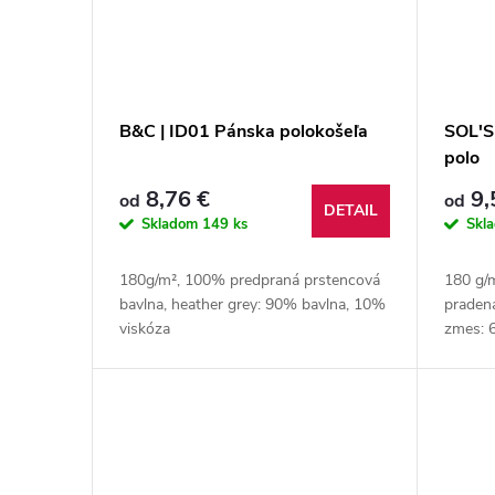
B&C | ID01 Pánska polokošeľa
SOL'S
polo
8,76 €
9,
od
od
DETAIL
Skladom
149 ks
Skl
180g/m², 100% predpraná prstencová
180 g/
bavlna, heather grey: 90% bavlna, 10%
pradená
viskóza
zmes: 6
tmavosi
vresová
57 %...