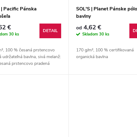
| Pacific Pánska
SOL'S | Planet Pánske pólo
ošeľa
bavlny
62 €
4,62 €
od
DETAIL
D
adom
30 ks
Skladom
30 ks
m², 100 % česaná prstencovo
170 g/m², 100 % certifikovaná
 udržateľná bavlna, sivá melanž:
organická bavlna
esaná prstencovo pradená
eľná bavlna, 15 % viskóza ...