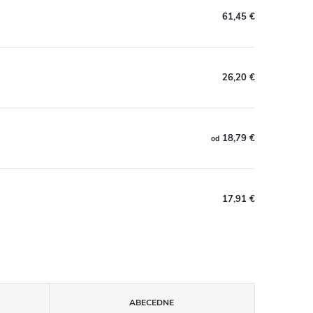
61,45 €
26,20 €
18,79 €
od
17,91 €
ABECEDNE