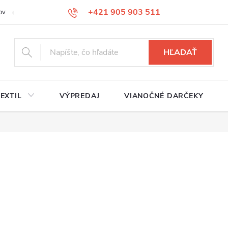
+421 905 903 511
ov
Reklamačný poriadok
Služby
Kontakty
HĽADAŤ
EXTIL
VÝPREDAJ
VIANOČNÉ DARČEKY