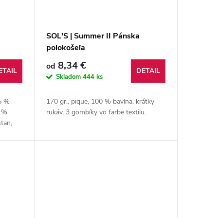
SOL'S | Summer II Pánska
polokošeľa
8,34 €
od
ETAIL
DETAIL
Skladom
444 ks
5 %
170 gr., pique, 100 % bavlna, krátky
6 %
rukáv, 3 gombíky vo farbe textilu.
tan,