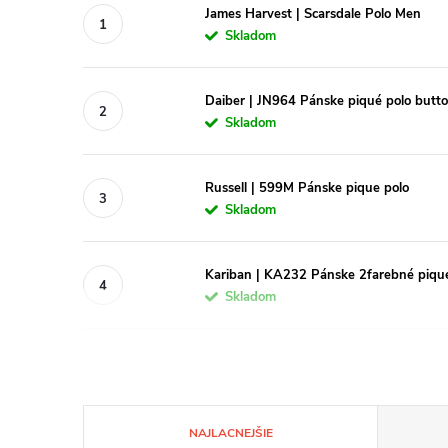
James Harvest | Scarsdale Polo Men
Skladom
Daiber | JN964 Pánske piqué polo but
Skladom
Russell | 599M Pánske pique polo
Skladom
Kariban | KA232 Pánske 2farebné piqué
Skladom
R
NAJLACNEJŠIE