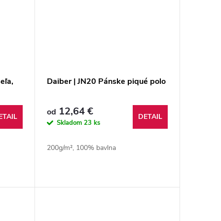
eľa,
Daiber | JN20 Pánske piqué polo
12,64 €
od
ETAIL
DETAIL
Skladom
23 ks
200g/m², 100% bavlna