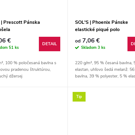
 | Prescott Pánska
SOL'S | Phoenix Pánske
ošela
elastické piqué polo
06 €
7,06 €
od
DETAIL
D
adom
51 ks
Skladom
3 ks
m², 100 % poločesaná bavlna s
220 g/m², 95 % česaná bavlna, 
covou pradenou štruktúrou,
elastan, uhľovo šedá melanž: 5
oduchý džersej
bavlna, 39 % polyester, 5 % elas
sivá melanž: 82 % bavlna, 13 %
viskóza, 5 % elastan
Tip