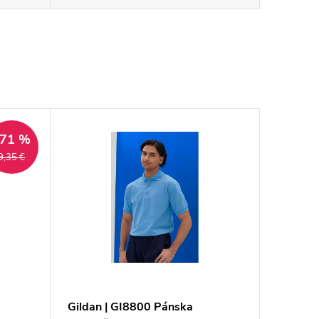
–71 %
9,35 €
Gildan | GI8800 Pánska