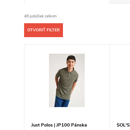
a
48
položiek celkom
d
OTVORIŤ FILTER
e
V
n
ý
i
p
e
i
p
s
r
p
o
Just Polos | JP100 Pánska
SOL'S 