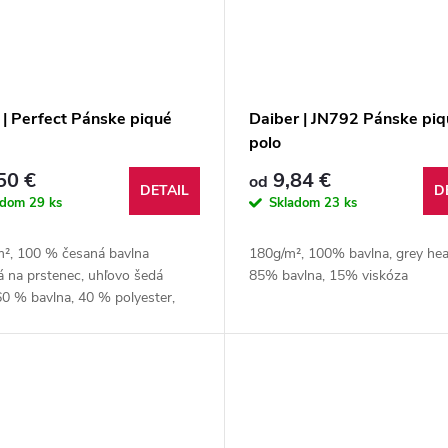
 | Perfect Pánske piqué
Daiber | JN792 Pánske piq
polo
50 €
9,84 €
od
DETAIL
D
adom
29 ks
Skladom
23 ks
m², 100 % česaná bavlna
180g/m², 100% bavlna, grey hea
 na prstenec, uhľovo šedá
85% bavlna, 15% viskóza
0 % bavlna, 40 % polyester,
vá: 85 % bavlna, 15 % viskóza,
 hovädzia krv/vresový denim: