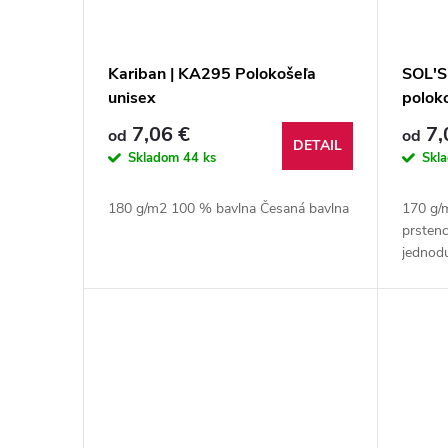
Kariban | KA295 Polokošeľa
SOL'S
unisex
polok
7,06 €
7,
od
od
DETAIL
Skladom
44 ks
Skl
180 g/m2 100 % bavlna Česaná bavlna
170 g/
prsten
jedn