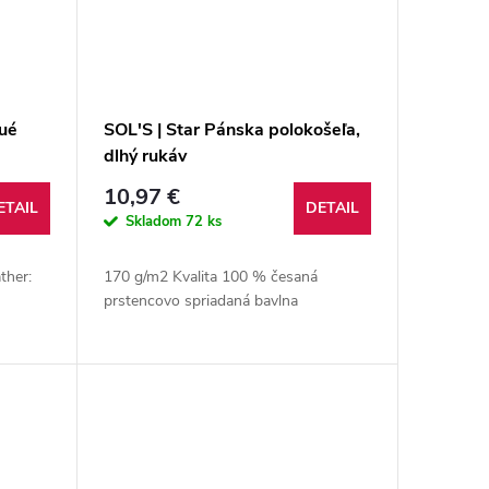
ué
SOL'S | Star Pánska polokošeľa,
dlhý rukáv
10,97 €
ETAIL
DETAIL
Skladom
72 ks
ther:
170 g/m2 Kvalita 100 % česaná
prstencovo spriadaná bavlna