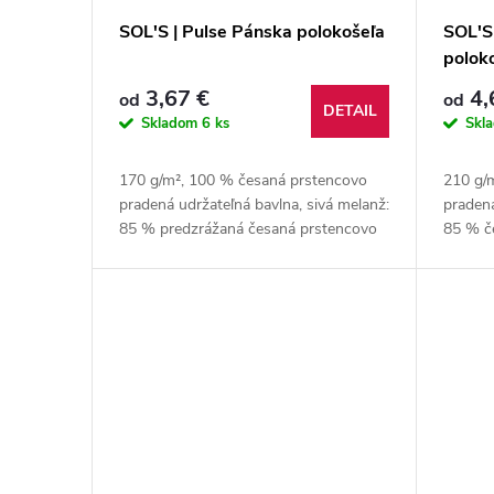
SOL'S | Pulse Pánska polokošeľa
SOL'S 
polok
3,67 €
4,
od
od
DETAIL
Skladom
6 ks
Skl
170 g/m², 100 % česaná prstencovo
210 g/
pradená udržateľná bavlna, sivá melanž:
pradená
85 % predzrážaná česaná prstencovo
85 % č
pradená udržateľnejšia bavlna, 15 %
udržat
viskóza