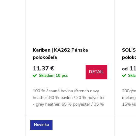
Kariban | KA262 Pánska
SOL'S
polokošeľa
polok
11,37 €
11
od
DETAIL
Skladom
10 pcs
Skl
100 % česaná bavlna (frrench navy
200g/m
heather: 80 % bavlna / 20 % polyester
melang
- grey heather: 65 % polyester / 35 %
15% vi
bavlna - Oxford Grey: 90 % bavlna / 10
% viskóza)
Novinka