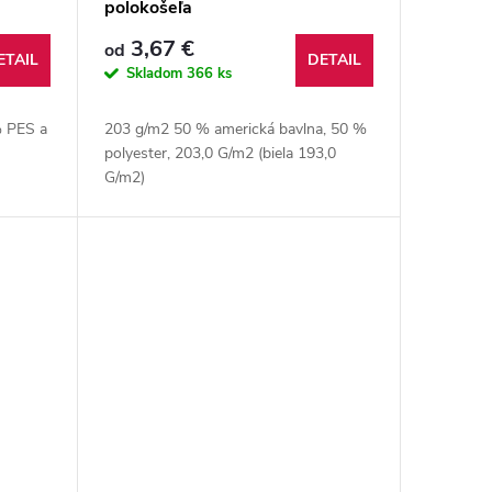
polokošeľa
3,67 €
od
ETAIL
DETAIL
Skladom
366 ks
% PES a
203 g/m2 50 % americká bavlna, 50 %
polyester, 203,0 G/m2 (biela 193,0
G/m2)