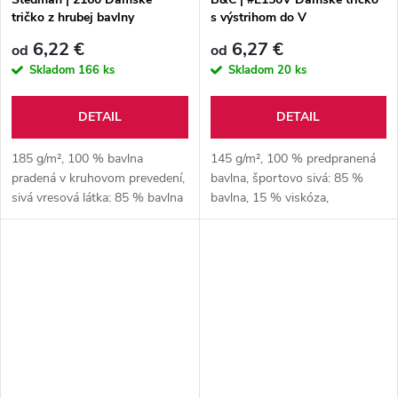
tričko z hrubej bavlny
s výstrihom do V
6,22 €
6,27 €
od
od
Skladom
166 ks
Skladom
20 ks
DETAIL
DETAIL
185 g/m², 100 % bavlna
145 g/m², 100 % predpranená
pradená v kruhovom prevedení,
bavlna, športovo sivá: 85 %
sivá vresová látka: 85 % bavlna
bavlna, 15 % viskóza,
pradená v kruhovom prevedení,
jednoduchý džersej
15 % viskóza, jednoduchý
džersej