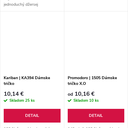
jednoduchý džersej
Kariban | KA394 Dámske
Promodoro | 1505 Dámske
tričko
tričko X.O
10,14 €
10,16 €
od
Skladom
25 ks
Skladom
10 ks
DETAIL
DETAIL