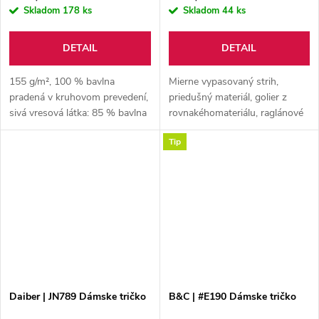
Skladom
178 ks
Skladom
44 ks
DETAIL
DETAIL
155 g/m², 100 % bavlna
Mierne vypasovaný strih,
pradená v kruhovom prevedení,
priedušný materiál, golier z
sivá vresová látka: 85 % bavlna
rovnakéhomateriálu, raglánové
pradená v kruhovom prevedení,
rukávy, príjemný materiál na
Tip
15 % viskóza, jednoduchý
dotyk,rýchloschnúci, úplet s
džersej
ripstop vzhľadom,
odtrhávateľný...
Daiber | JN789 Dámske tričko
B&C | #E190 Dámske tričko