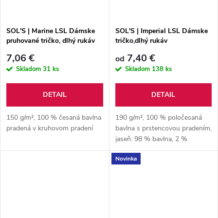
SOL'S | Marine LSL Dámske
SOL'S | Imperial LSL Dámske
pruhované tričko, dlhý rukáv
tričko,dlhý rukáv
7,06 €
7,40 €
od
Skladom
31 ks
Skladom
138 ks
DETAIL
DETAIL
150 g/m², 100 % česaná bavlna
190 g/m², 100 % poločesaná
pradená v kruhovom pradení
bavlna s prstencovou pradením,
jaseň: 98 % bavlna, 2 %
viskóza, sivá melanž: 85 %
Novinka
bavlna, 15 % viskóza