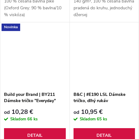
100 % česaná bavlna piké
140 g/m², 100 % česaná bavlna
(Oxford Grey: 90 % bavlna/10
pradená do kruhu, jednoduchý
% viskóza)
džersej
Novinka
Build your Brand | BY211
B&C | #E190 LSL Dámske
Dámske tričko "Everyday"
tričko, dlhý rukáv
10,28 €
10,95 €
od
od
Skladom
66 ks
Skladom
65 ks
DETAIL
DETAIL