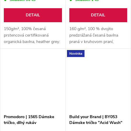
DETAIL
DETAIL
150g/m², 100% česaná
160 g/m², 100 % dvojito
prstencová certifikovaná
predzrážaná česaná bavlna
organická bavlna, heather grey:
praná v kruhovom praní,
85% certifikovaná bio bavlna,
silikónová úprava, enzymaticky
Novinka
15% viskóza, organická bavlna
prané, jednoduchý džersej,
nebo v přeměně na organickou
vresovo sivá: 85 % dvojito
(IC 2),...
predzrážaná česaná...
Promodoro | 1565 Dámske
Build your Brand | BY053
tričko, dlhý rukáv
Dámske tričko "Acid Wash"