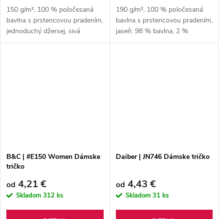
150 g/m², 100 % poločesaná
190 g/m², 100 % poločesaná
bavlna s prstencovou pradením,
bavlna s prstencovou pradením,
jednoduchý džersej, sivá
jaseň: 98 % bavlna, 2 %
melanž: 85 % bavlna, 15 %
viskóza, sivá melanž: 85 %
viskóza 150 g/m², 100 %
bavlna, 15 % viskóza
poločesaná bavlna...
B&C | #E150 Women Dámske
Daiber | JN746 Dámske tričko
tričko
4,21 €
4,43 €
od
od
Skladom
312 ks
Skladom
31 ks