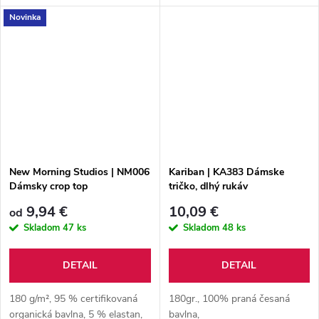
sivá melanž: 82 % bavlna, 14 %
Novinka
viskóza, 4 % elastan
New Morning Studios | NM006
Kariban | KA383 Dámske
Dámsky crop top
tričko, dlhý rukáv
9,94 €
10,09 €
od
Skladom
47 ks
Skladom
48 ks
DETAIL
DETAIL
180 g/m², 95 % certifikovaná
180gr., 100% praná česaná
organická bavlna, 5 % elastan,
bavlna,