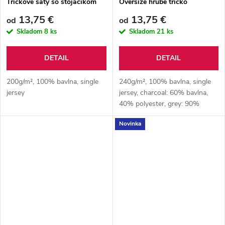
Tričkové šaty so stojáčikom
Oversize hrubé tričko
13,75 €
13,75 €
od
od
Skladom
8 ks
Skladom
21 ks
DETAIL
DETAIL
200g/m², 100% bavlna, single
240g/m², 100% bavlna, single
jersey
jersey, charcoal: 60% bavlna,
40% polyester, grey: 90%
bavlna, 10% viskóza
Novinka