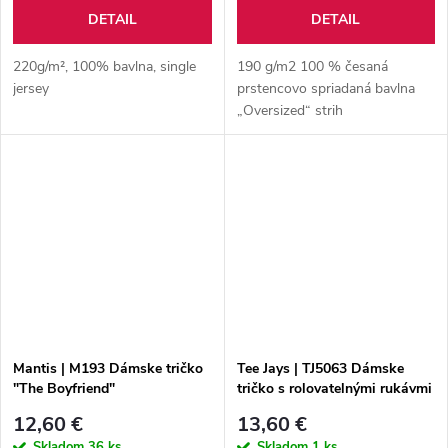
DETAIL
DETAIL
220g/m², 100% bavlna, single
190 g/m2 100 % česaná
jersey
prstencovo spriadaná bavlna
„Oversized“ strih
Mantis | M193 Dámske tričko
Tee Jays | TJ5063 Dámske
"The Boyfriend"
tričko s rolovatelnými rukávmi
12,60 €
13,60 €
Skladom
36 ks
Skladom
1 ks