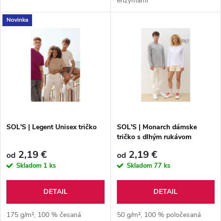
enzýmami
u
u
Novinka
k
k
t
t
o
o
v
v
SOL'S | Legent Unisex tričko
SOL'S | Monarch dámske
tričko s dlhým rukávom
2,19 €
2,19 €
od
od
Skladom
1 ks
Skladom
77 ks
DETAIL
DETAIL
175 g/m², 100 % česaná
50 g/m², 100 % poločesaná