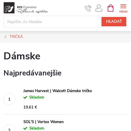
Prejsť
NÁKUPN
KOŠÍK
na
obsah
HĽADAŤ
TRIČKÁ
Dámske
Najpredávanejšie
James Harvest | Walcott Dámske tričko
Skladom
19,61 €
SOL'S | Vortex Women
Skladom