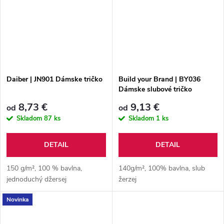
Daiber | JN901 Dámske tričko
Build your Brand | BY036
Dámske slubové tričko
8,73 €
9,13 €
od
od
Skladom
87 ks
Skladom
1 ks
DETAIL
DETAIL
150 g/m², 100 % bavlna,
140g/m², 100% bavlna, slub
jednoduchý džersej
žerzej
Novinka