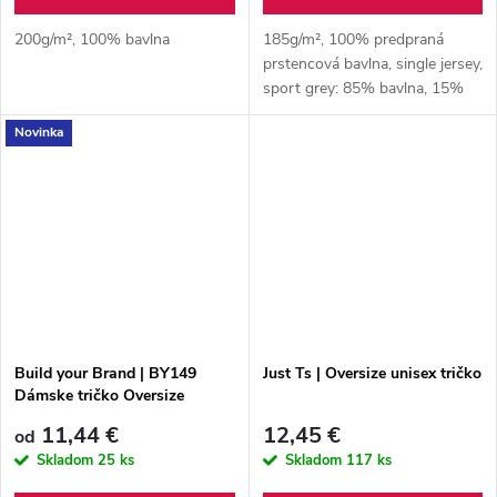
200g/m², 100% bavlna
185g/m², 100% predpraná
prstencová bavlna, single jersey,
sport grey: 85% bavlna, 15%
viskóza
Novinka
Build your Brand | BY149
Just Ts | Oversize unisex tričko
Dámske tričko Oversize
Boyfriend
11,44 €
12,45 €
od
Skladom
25 ks
Skladom
117 ks