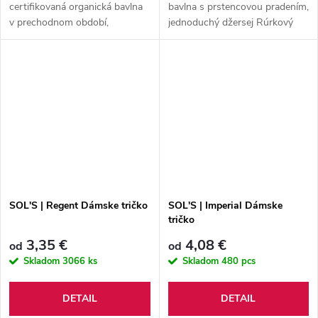
certifikovaná organická bavlna
bavlna s prstencovou pradením,
v prechodnom období,
jednoduchý džersej Rúrkový
jednostranný vzor
strih, okrúhly výstrih z
elastanového rebra, páska pri
krku, odtrhávacia etiketa, pranie
na...
SOL'S | Regent Dámske tričko
SOL'S | Imperial Dámske
tričko
3,35 €
4,08 €
od
od
Skladom
3066 ks
Skladom
480 pcs
DETAIL
DETAIL