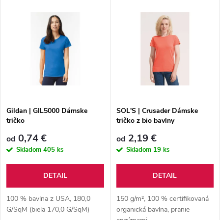
V
Najpredávanejšie
d
ý
Abecedne
e
p
n
i
i
s
e
Gildan | GIL5000 Dámske
SOL'S | Crusader Dámske
tričko
tričko z bio bavlny
p
p
0,74 €
2,19 €
od
od
r
Skladom
405 ks
Skladom
19 ks
r
o
DETAIL
DETAIL
o
d
100 % bavlna z USA, 180,0
150 g/m², 100 % certifikovaná
d
G/SqM (biela 170,0 G/SqM)
organická bavlna, pranie