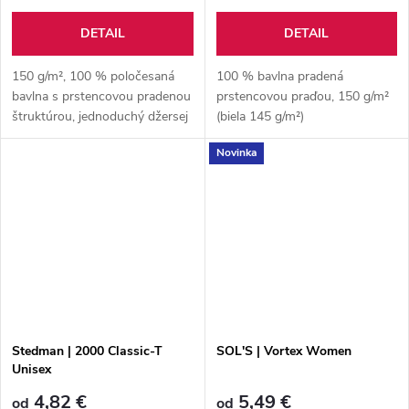
DETAIL
DETAIL
150 g/m², 100 % poločesaná
100 % bavlna pradená
bavlna s prstencovou pradenou
prstencovou praďou, 150 g/m²
štruktúrou, jednoduchý džersej
(biela 145 g/m²)
Novinka
Stedman | 2000 Classic-T
SOL'S | Vortex Women
Unisex
4,82 €
5,49 €
od
od