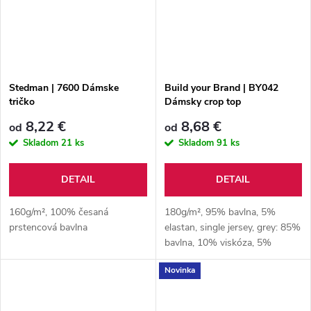
Stedman | 7600 Dámske
Build your Brand | BY042
tričko
Dámsky crop top
8,22 €
8,68 €
od
od
Skladom
21 ks
Skladom
91 ks
DETAIL
DETAIL
160g/m², 100% česaná
180g/m², 95% bavlna, 5%
prstencová bavlna
elastan, single jersey, grey: 85%
bavlna, 10% viskóza, 5%
elastan
Novinka