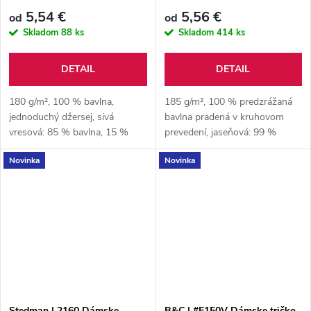
5,54 €
5,56 €
od
od
Skladom
88 ks
Skladom
414 ks
DETAIL
DETAIL
180 g/m², 100 % bavlna,
185 g/m², 100 % predzrážaná
jednoduchý džersej, sivá
bavlna pradená v kruhovom
vresová: 85 % bavlna, 15 %
prevedení, jaseňová: 99 %
viskóza
bavlna, 1 % viskóza,
Novinka
Novinka
športovosivá: 85 % bavlna, 15
% viskóza, jednoduchý džersej
Stedman | 2160 Dámske
B&C | #E150V Dámske tričko