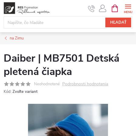
Prejsť
NÁKUPN
KOŠÍK
na
obsah
HĽADAŤ
na Zimu
Daiber | MB7501 Detská
pletená čiapka
Podrobnosti hodnotenia
Neohodnotené
Kód:
Zvoľte variant