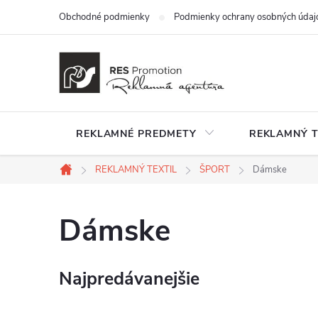
Prejsť
Obchodné podmienky
Podmienky ochrany osobných údaj
na
obsah
REKLAMNÉ PREDMETY
REKLAMNÝ T
REKLAMNÝ TEXTIL
ŠPORT
Dámske
Domov
Dámske
Najpredávanejšie