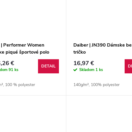
 | Performer Women
Daiber | JN390 Dámske be
e piqué športové polo
tričko
,26 €
16,97 €
DETAIL
D
adom
91 ks
Skladom
1 ks
m², 100 % polyester
140g/m², 100% polyester