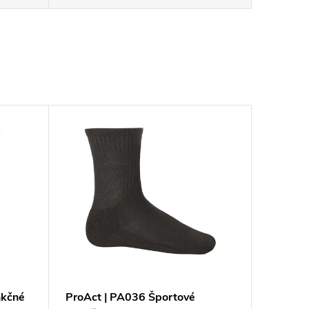
nkčné
ProAct | PA036 Športové