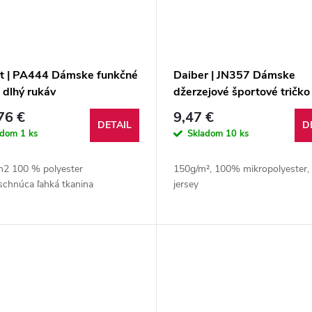
t | PA444 Dámske funkčné
Daiber | JN357 Dámske
, dlhý rukáv
džerzejové športové tričko
76 €
9,47 €
DETAIL
D
adom
1 ks
Skladom
10 ks
m2 100 % polyester
150g/m², 100% mikropolyester, 
schnúca ľahká tkanina
jersey