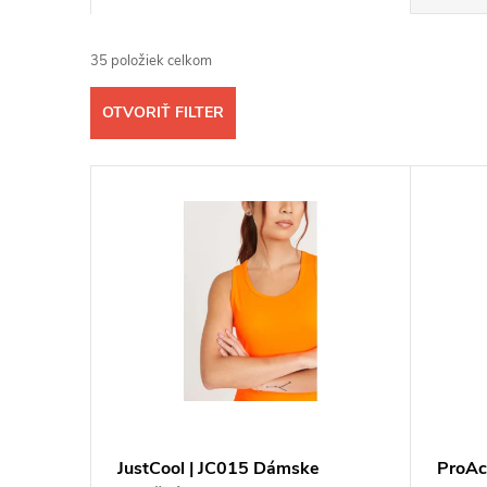
a
35
položiek celkom
d
OTVORIŤ FILTER
e
V
n
ý
i
p
e
i
p
s
r
p
o
JustCool | JC015 Dámske
ProAc