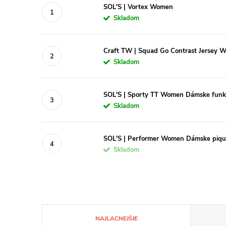
SOL'S | Vortex Women
Skladom
Craft TW | Squad Go Contrast Jersey 
Skladom
SOL'S | Sporty TT Women Dámske funkč
Skladom
SOL'S | Performer Women Dámske piqué
Skladom
R
NAJLACNEJŠIE