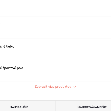
W
né tielko
 športové polo
Zobraziť viac produktov
NAJDRAHŠIE
NAJPREDÁVANEJŠIE