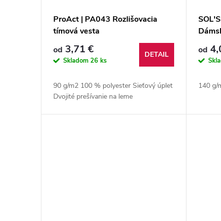
ProAct | PA043 Rozlišovacia
SOL'S
tímová vesta
Dámsk
3,71 €
4,
od
od
DETAIL
Skladom
26 ks
Skl
90 g/m2 100 % polyester Sieťový úplet
140 g/
Dvojité prešívanie na leme