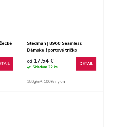
žecké
Stedman | 8960 Seamless
Dámske športové tričko
17,54 €
od
ETAIL
DETAIL
Skladom
22 ks
180g/m², 100% nylon