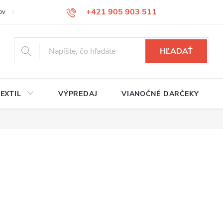
+421 905 903 511
ov
Reklamačný poriadok
Služby
Kontakty
HĽADAŤ
EXTIL
VÝPREDAJ
VIANOČNÉ DARČEKY