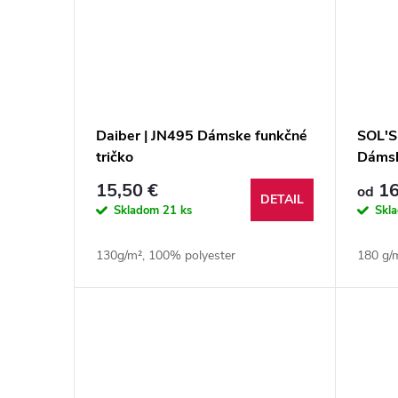
Daiber | JN495 Dámske funkčné
SOL'S
tričko
Dámsk
15,50 €
16
od
DETAIL
Skladom
21 ks
Skl
130g/m², 100% polyester
180 g/