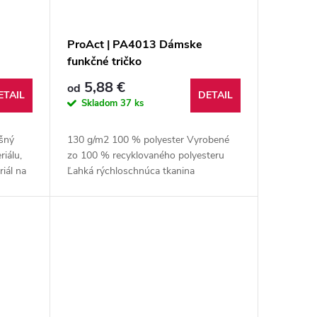
ProAct | PA4013 Dámske
funkčné tričko
5,88 €
od
ETAIL
DETAIL
Skladom
37 ks
ušný
130 g/m2 100 % polyester Vyrobené
riálu,
zo 100 % recyklovaného polyesteru
iál na
Ľahká rýchloschnúca tkanina
stop