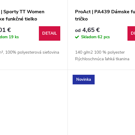
 | Sporty TT Women
ProAct | PA439 Dámske f
e funkčné tielko
tričko
01 €
4,65 €
od
DETAIL
D
adom
19 ks
Skladom
62 pcs
m², 100% polyesterová sieťovina
140 g/m2 100 % polyester
Rýchloschnúca ľahká tkanina
Novinka