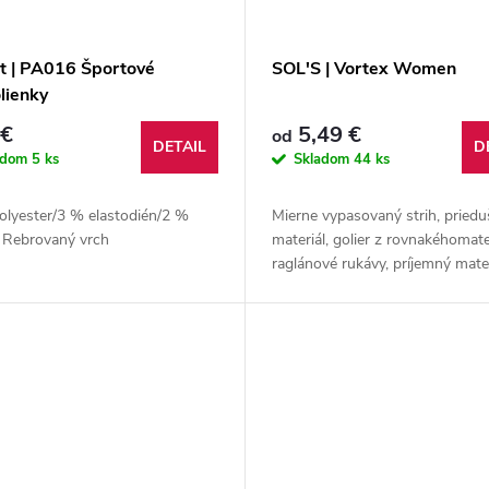
t | PA016 Športové
SOL'S | Vortex Women
lienky
 €
5,49 €
od
DETAIL
D
adom
5 ks
Skladom
44 ks
olyester/3 % elastodién/2 %
Mierne vypasovaný strih, pried
n Rebrovaný vrch
materiál, golier z rovnakéhomate
raglánové rukávy, príjemný mater
dotyk,rýchloschnúci, úplet s rip
vzhľadom, odtrhávateľný...