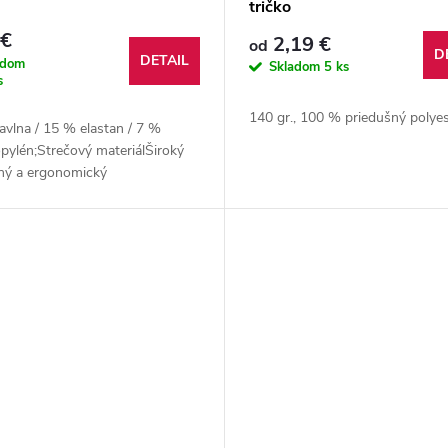
tričko
 €
2,19 €
od
D
DETAIL
adom
Skladom
5 ks
s
140 gr., 100 % priedušný polyes
vlna / 15 % elastan / 7 %
pylén;Strečový materiálŠiroký
ný a ergonomický
Predáva sa jednotlivo;