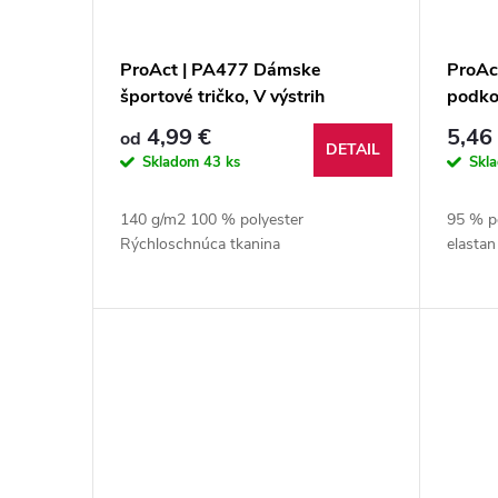
ProAct | PA477 Dámske
ProAc
športové tričko, V výstrih
podko
4,99 €
5,46
od
DETAIL
Skladom
43 ks
Skl
140 g/m2 100 % polyester
95 % p
Rýchloschnúca tkanina
elasta