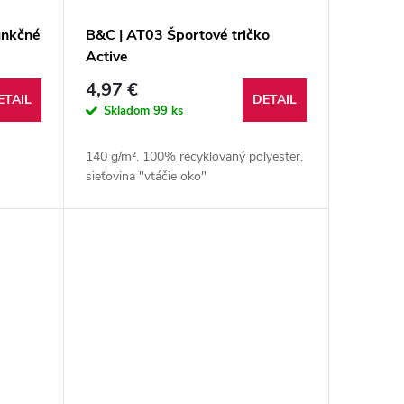
unkčné
B&C | AT03 Športové tričko
Active
4,97 €
ETAIL
DETAIL
Skladom
99 ks
140 g/m², 100% recyklovaný polyester,
sieťovina "vtáčie oko"