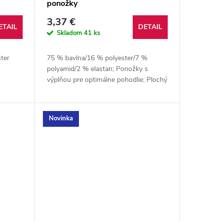
ponožky
3,37 €
ETAIL
DETAIL
Skladom
41 ks
ter
75 % bavlna/16 % polyester/7 %
polyamid/2 % elastan; Ponožky s
výplňou pre optimálne pohodlie; Plochý
šev na špičke; Spevnenie klenby a
členkov pre podporné prispôsobenie
Novinka