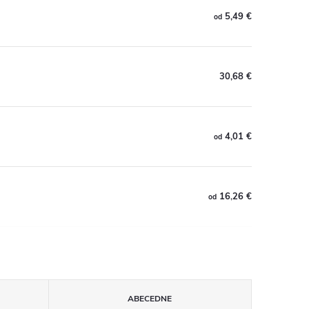
5,49 €
od
30,68 €
4,01 €
od
16,26 €
od
ABECEDNE