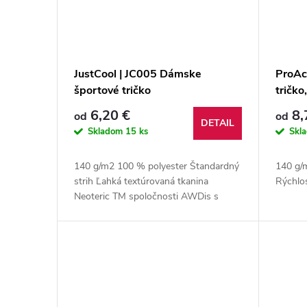
JustCool | JC005 Dámske
ProAc
športové tričko
tričko
6,20 €
8,
od
od
DETAIL
Skladom
15 ks
Skl
140 g/m2 100 % polyester Štandardný
140 g/
strih Ľahká textúrovaná tkanina
Rýchlo
Neoteric TM spoločnosti AWDis s
prirodzenou priedušnosťou,
rýchloschnúca