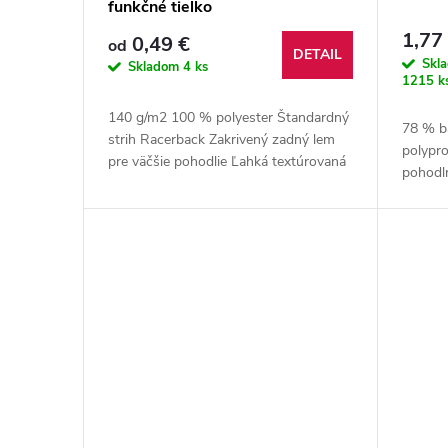
funkčné tielko
r
d
1,77
0,49 €
od
DETAIL
o
Skl
u
Skladom
4 ks
1215 k
d
k
140 g/m2 100 % polyester Štandardný
78 % ba
strih Racerback Zakrivený zadný lem
polypro
u
pre väčšie pohodlie Ľahká textúrovaná
t
pohodl
tkanina Neoteric TM spoločnosti
náramok
AWDis s prirodzenou...
k
o
t
v
o
v