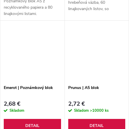
Poznámkový blok A5 z
hrebeňová väzba, 60
recyklovaného papiera a 80
linajkovaných listov, so
linajkovými listami.
samolepiacimi lístkami (5 x 25
ks).
Emerot | Poznámkový blok
Prunus | A5 blok
2,68 €
2,72 €
Skladom
Skladom
>10000 ks
DETAIL
DETAIL