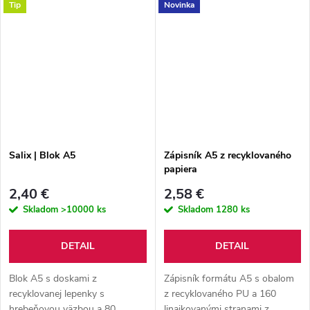
Tip
Novinka
Salix | Blok A5
Zápisník A5 z recyklovaného
papiera
2,40 €
2,58 €
Skladom
>10000 ks
Skladom
1280 ks
DETAIL
DETAIL
Blok A5 s doskami z
Zápisník formátu A5 s obalom
recyklovanej lepenky s
z recyklovaného PU a 160
hrebeňovou väzbou a 80
linajkovanými stranami z