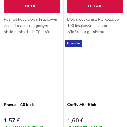
DETAIL
DETAIL
Poznámkový blok s krúžkovým
Blok s doskami z PU kože, so
viazaním a s ekologickým
100 linajkovými listami,
obalom, obsahuje 70 strán
záložkou a gumičkou.
označené: "To do List" a
Novinka
guľôčkové pero aby ste na nič
nezabudli.
Prunus | A6 blok
Crofty A5 | Blok
1,57 €
1,60 €