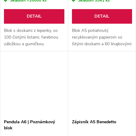
Skladom
>10000 ks
Skladom
5541 ks
DETAIL
DETAIL
Blok s doskami z lepenky, so
Blok A5 potiahnutý
100 čistými listami, farebnou
recyklovaným papierom so
záložkou a gumičkou.
šitými doskami a 60 linajkovými
listami z recyklovaného
kraftového papiera.
Pendula A6 | Poznámkový
Zápisník A5 Benedetto
blok