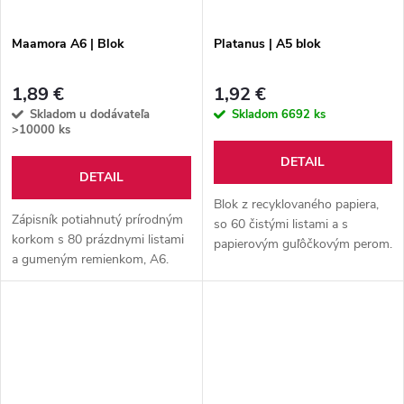
Maamora A6 | Blok
Platanus | A5 blok
1,89 €
1,92 €
Skladom u dodávateľa
Skladom
6692 ks
>10000 ks
DETAIL
DETAIL
Blok z recyklovaného papiera,
Zápisník potiahnutý prírodným
so 60 čistými listami a s
korkom s 80 prázdnymi listami
papierovým guľôčkovým perom.
a gumeným remienkom, A6.