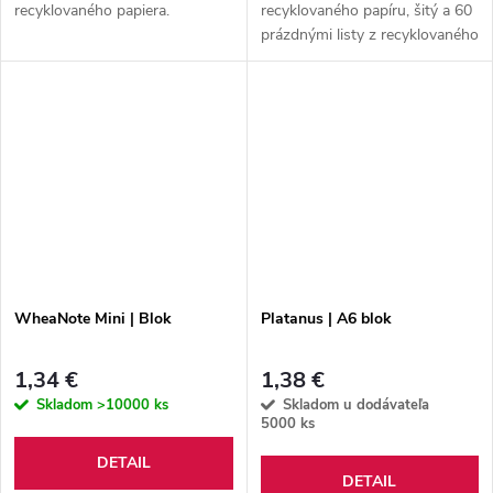
recyklovaného papiera.
recyklovaného papíru, šitý a 60
prázdnými listy z recyklovaného
kraftového papíru.
WheaNote Mini | Blok
Platanus | A6 blok
1,34 €
1,38 €
Skladom
>10000 ks
Skladom u dodávateľa
5000 ks
DETAIL
DETAIL