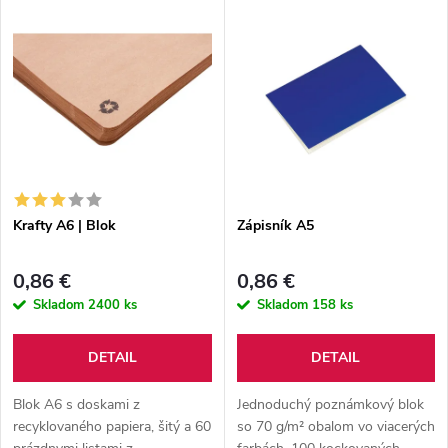
V
Najpredávanejšie
d
ý
Abecedne
e
p
n
i
i
s
e
Krafty A6 | Blok
Zápisník A5
p
p
0,86 €
0,86 €
r
Skladom
2400 ks
Skladom
158 ks
r
o
DETAIL
DETAIL
o
d
Blok A6 s doskami z
Jednoduchý poznámkový blok
d
recyklovaného papiera, šitý a 60
so 70 g/m² obalom vo viacerých