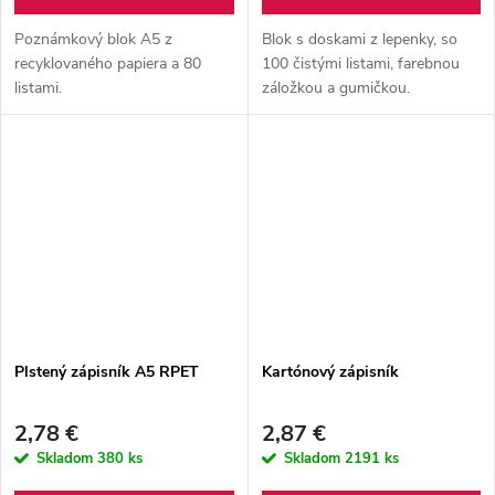
Poznámkový blok A5 z
Blok s doskami z lepenky, so
recyklovaného papiera a 80
100 čistými listami, farebnou
listami.
záložkou a gumičkou.
Plstený zápisník A5 RPET
Kartónový zápisník
2,78 €
2,87 €
Skladom
380 ks
Skladom
2191 ks