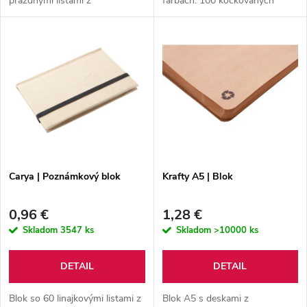
prázdnymi listami z
farbách. 100 kockovaných
u
recyklovaného kraftového
strán.
u
papiera.
k
k
t
t
o
o
v
v
Carya | Poznámkový blok
Krafty A5 | Blok
0,96 €
1,28 €
Skladom
3547 ks
Skladom
>10000 ks
DETAIL
DETAIL
Blok so 60 linajkovými listami z
Blok A5 s deskami z