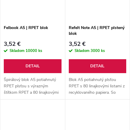
Felbook A5 | RPET blok
Refelt Note A5 | RPET plstený
blok
3,52 €
3,52 €
Skladom
10000 ks
Skladom
3000 ks
DETAIL
DETAIL
Špirálový blok A5 potiahnutý
Blok A5 potiahnutý plsťou
RPET plsťou s výrazným
RPET s 80 linajkovými listami z
štítkom RPET a 80 linajkovými
recyklovaného papiera. So
listami z recyklovaného papiera.
záložkou, gumovým pásikom a
držiakom na pero.