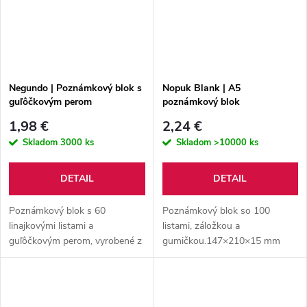
Negundo | Poznámkový blok s
Nopuk Blank | A5
guľôčkovým perom
poznámkový blok
1,98 €
2,24 €
Skladom
3000 ks
Skladom
>10000 ks
DETAIL
DETAIL
Poznámkový blok s 60
Poznámkový blok so 100
linajkovými listami a
listami, záložkou a
guľôčkovým perom, vyrobené z
gumičkou.147×210×15 mm
recyklovaného papiera.