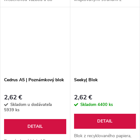
linajkovými listami. Vrátane
recyklovaného papiera.
guľôčkového pera z
recyklovaného papiera a s
modrou náplňou.
Cedrus A5 | Poznámkový blok
Seeky| Blok
2,62 €
2,62 €
Skladom u dodávateľa
Skladom
4400 ks
5939 ks
DETAIL
DETAIL
Blok z recyklovaného papiera,