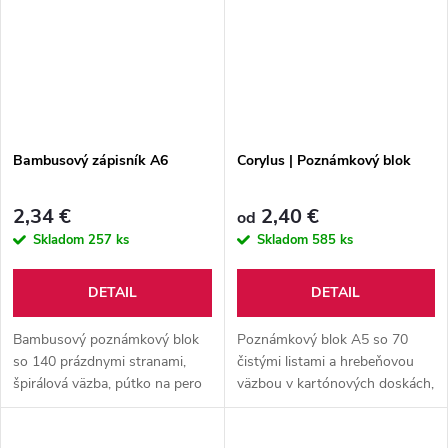
Bambusový zápisník A6
Corylus | Poznámkový blok
2,34 €
2,40 €
od
Skladom
257 ks
Skladom
585 ks
DETAIL
DETAIL
Bambusový poznámkový blok
Poznámkový blok A5 so 70
so 140 prázdnymi stranami,
čistými listami a hrebeňovou
špirálová väzba, pútko na pero
väzbou v kartónových doskách,
vrátane pera a gumička na
vrátane guľôčkového pera v
zatváranie.
rovnakej farbe z recyklovaného