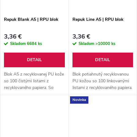
Repuk Blank A5 | RPU blok
Repuk Line A5 | RPU blok
3,36 €
3,36 €
Skladom
6684 ks
Skladom
>10000 ks
DETAIL
DETAIL
Blok A5 z recyklovanej PU kože
Blok potiahnutý recyklovanou
so 100 čistými listami z
PU kožou so 100 linkovanými
recyklovaného papiera. So
listami z recyklovaného papiera.
záložkou v zodpovedajúcej
So záložkou v zodpovedajúcej
Novinka
farbe a gumičkou.
farbe a gumičkou. Veľkosť A5.