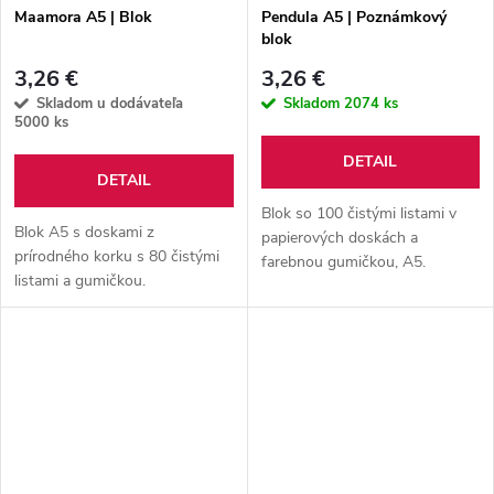
Maamora A5 | Blok
Pendula A5 | Poznámkový
blok
3,26 €
3,26 €
Skladom u dodávateľa
Skladom
2074 ks
5000 ks
DETAIL
DETAIL
Blok so 100 čistými listami v
Blok A5 s doskami z
papierových doskách a
prírodného korku s 80 čistými
farebnou gumičkou, A5.
listami a gumičkou.