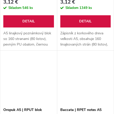
3,12 €
3,12 €
Skladom
546 ks
Skladom
1349 ks
DETAIL
DETAIL
A5 linajkový poznámkový blok
Zápisník z korkového dreva
so 160 stranami (80 listov),
veľkosti A5, obsahuje 160
pevným PU obalom, čiernou
linajkovaných strán (80 listov),
záložkou a s gumičkou na
záložku a gumičku na uzavretie.
zatváranie.
Oropuk A5 | RPUT blok
Baccata | RPET notes A5