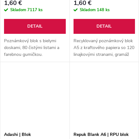
1,60 €
1,60 €
Skladom
7117 ks
Skladom
148 ks
DETAIL
DETAIL
Poznámkový blok s bielymi
Recyklovaný poznámkový blok
doskami, 80 čistými listami a
A5 z kraftového papiera so 120
farebnou gumičkou.
linajkovými stranami, gramáž
70g/m².
Adashi | Blok
Repuk Blank A6 | RPU blok