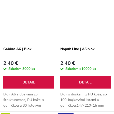
papiera s modrou náplňou.
Gabbro A6 | Blok
Nopuk Line | A5 blok
2,40 €
2,40 €
Skladom
3000 ks
Skladom
>10000 ks
DETAIL
DETAIL
Blok A6 s doskami zo
Blok s doskami z PU kože, so
štrukturovanej PU kože, s
100 linajkovými listami a
gumičkou a 80 listovým
gumičkou.147×210×15 mm
linajkovým blokom.