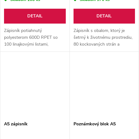
DETAIL
DETAIL
Zápisník potiahnutý
Zápisník s obalom, ktorý je
polyesterom 600D RPET so
šetrný k životnému prostrediu,
100 linajkovými listami,
80 kockovaných strán a
záložkou a gumičkou. Veľkosť
gumička. Zápisník je dodávaný
A5.
spolu s perom. Spôsob potlače
sieťotlač.
A5 zápisník
Poznámkový blok A5