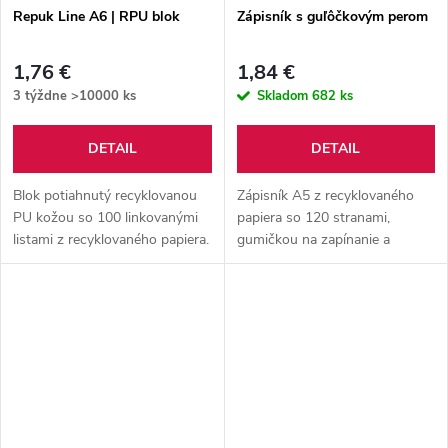
Repuk Line A6 | RPU blok
Zápisník s guľôčkovým perom
1,76 €
1,84 €
3 týždne
>10000 ks
Skladom
682 ks
DETAIL
DETAIL
Blok potiahnutý recyklovanou
Zápisník A5 z recyklovaného
PU kožou so 100 linkovanými
papiera so 120 stranami,
listami z recyklovaného papiera.
gumičkou na zapínanie a
So záložkou v zodpovedajúcej
pútkom na pero vrátane pera s
farbe a gumičkou. Veľkosť A6.
modrou náplňou.