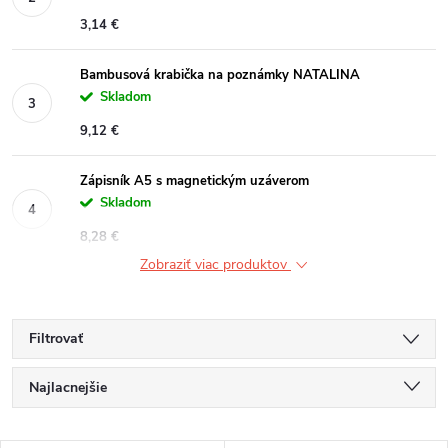
3,14 €
Bambusová krabička na poznámky NATALINA
Skladom
9,12 €
Zápisník A5 s magnetickým uzáverom
Skladom
8,28 €
Zobraziť viac produktov
Filtrovať
R
Najlacnejšie
a
Najdrahšie