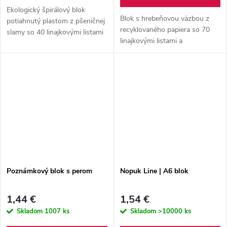
Ekologický špirálový blok
Blok s hrebeňovou väzbou z
potiahnutý plastom z pšeničnej
recyklovaného papiera so 70
slamy so 40 linajkovými listami
linajkovými listami a
z recyklovaného papiera, 25
guľôčkovým perom z
lepiacimi papierikmi a 125
recyklovaného papiera s
popisovačmi stránok (v 5
modrou náplňou.
rôznych...
Poznámkový blok s perom
Nopuk Line | A6 blok
1,44 €
1,54 €
Skladom
1007 ks
Skladom
>10000 ks