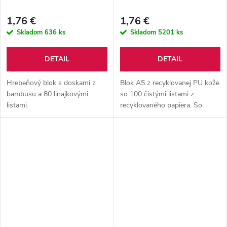
1,76 €
1,76 €
Skladom
636 ks
Skladom
5201 ks
DETAIL
DETAIL
Hrebeňový blok s doskami z
Blok A5 z recyklovanej PU kože
bambusu a 80 linajkovými
so 100 čistými listami z
listami.
recyklovaného papiera. So
záložkou v zodpovedajúcej
farbe a gumičkou.