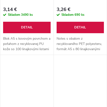
3,14 €
3,26 €
Skladom
3490 ks
Skladom
690 ks
DETAIL
DETAIL
Blok A5 s kovovým povrchom a
Notes s obalom z
poťahom z recyklovanej PU
recyklovaného PET polyesteru,
kože so 100 linajkovými listami
formát A5 s 80 linajkovanými
z recyklovaného papiera. S
listami, záložkou a gumeným
farebnou záložkou a gumičkou.
remienkom.