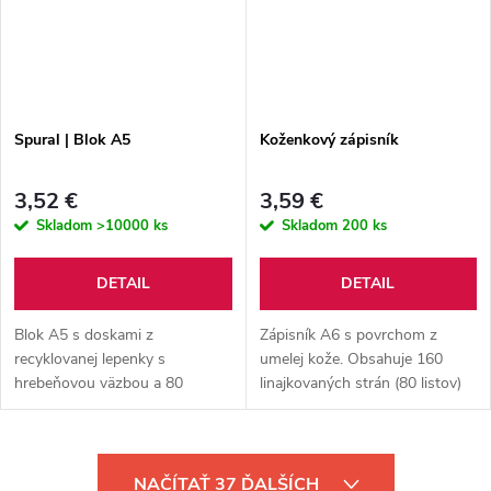
Spural | Blok A5
Koženkový zápisník
3,52 €
3,59 €
Skladom
>10000 ks
Skladom
200 ks
DETAIL
DETAIL
Blok A5 s doskami z
Zápisník A6 s povrchom z
recyklovanej lepenky s
umelej kože. Obsahuje 160
hrebeňovou väzbou a 80
linajkovaných strán (80 listov)
linajkovými listami.
Ideálny na cestu do tašky.
Uzatvára sa na gumičku.
O
NAČÍTAŤ 37 ĎALŠÍCH