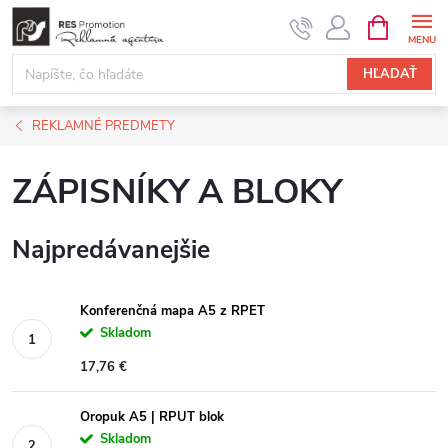
Prejsť
NÁKUPN
KOŠÍK
na
obsah
HĽADAŤ
REKLAMNÉ PREDMETY
ZÁPISNÍKY A BLOKY
Najpredávanejšie
Konferenčná mapa A5 z RPET
Skladom
17,76 €
Oropuk A5 | RPUT blok
Skladom