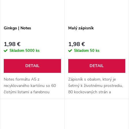
Ginkgo | Notes
Malý zápisník
1,98 €
1,98 €
Skladom
5000 ks
Skladom
50 ks
DETAIL
DETAIL
Notes formátu A5 z
Zápisník s obalom, ktorý je
recyklovaného kartónu so 60
šetrný k životnému prostrediu,
čistými listami a farebnou
80 kockovaných strán a
gumičkou. Vrátane plastového
gumička. Zápisník je dodávaný
guľôčkového pera z pšeničnej
spolu s perom.
slamy s modrou náplňou.