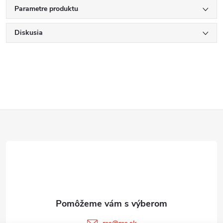
Parametre produktu
Diskusia
Z
á
p
ä
t