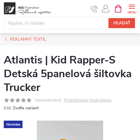
Prejsť
NÁKUPN
KOŠÍK
na
obsah
HĽADAŤ
REKLAMNÝ TEXTIL
Atlantis | Kid Rapper-S
Detská 5panelová šiltovka
Trucker
Podrobnosti hodnotenia
Neohodnotené
Kód:
Zvoľte variant
Novinka