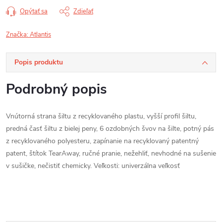
Opýtať sa
Zdieľať
Značka:
Atlantis
Popis produktu
Podrobný popis
Vnútorná strana šiltu z recyklovaného plastu, vyšší profil šiltu,
predná časť šiltu z bielej peny, 6 ozdobných švov na šilte, potný pás
z recyklovaného polyesteru, zapínanie na recyklovaný patentný
patent, štítok TearAway, ručné pranie, nežehliť, nevhodné na sušenie
v sušičke, nečistiť chemicky. Veľkosti: univerzálna veľkosť