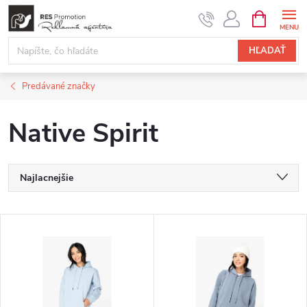
Prejsť
NÁKUPN
KOŠÍK
na
obsah
HĽADAŤ
Predávané značky
Native Spirit
R
Najlacnejšie
a
Najdrahšie
V
Najpredávanejšie
d
ý
Abecedne
e
p