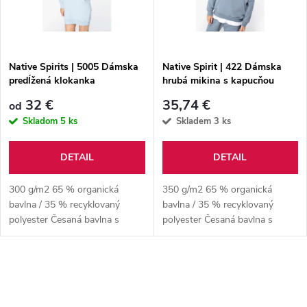
n
i
i
s
e
Native Spirits | 5005 Dámska
Native Spirit | 422 Dámska
predĺžená klokanka
hrubá mikina s kapucňou
p
p
32 €
35,74 €
od
r
Skladom
5 ks
Skladem
3 ks
r
o
DETAIL
DETAIL
o
d
300 g/m2 65 % organická
350 g/m2 65 % organická
d
bavlna / 35 % recyklovaný
bavlna / 35 % recyklovaný
polyester Česaná bavlna s
polyester Česaná bavlna s
u
prstencovou prackou
prstencovou prackou Regular
u
strih s raglánovými rukávmi
k
Česaný 3-vrstvový flís, LSF
O
k
(Low Shrinkage...
t
v