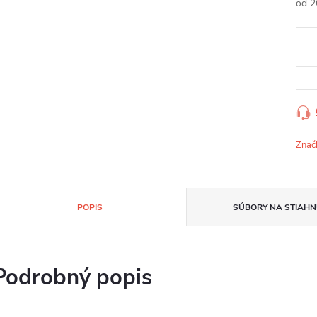
od
2
Jedn
cena
Znač
POPIS
SÚBORY NA STIAHN
Podrobný popis