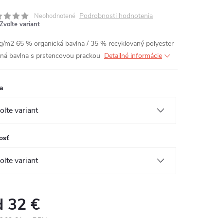
Podrobnosti hodnotenia
Neohodnotené
Zvoľte variant
g/m2 65 % organická bavlna / 35 % recyklovaný polyester
ná bavlna s prstencovou prackou
Detailné informácie
a
osť
d
32 €