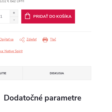
6,02 €
bez DPH
otková
:
PRIDAŤ DO KOŠÍKA
Opýtať sa
Zdieľať
Tlač
ka:
Native Spirit
UTIE
DISKUSIA
Dodatočné parametre