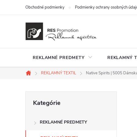
Prejsť
Obchodné podmienky
Podmienky ochrany osobných údaj
na
obsah
REKLAMNÉ PREDMETY
REKLAMNÝ T
REKLAMNÝ TEXTIL
Native Spirits | 5005 Dámsk
Domov
B
Preskočiť
Kategórie
kategórie
o
REKLAMNÉ PREDMETY
č