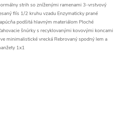
ormálny strih so zníženými ramenami 3-vrstvový
esaný flís 1/2 kruhu vzadu Enzymaticky prané
apúcňa podšitá hlavným materiálom Ploché
ťahovacie šnúrky s recyklovanými kovovými koncami
ve minimalistické vrecká Rebrovaný spodný lem a
anžety 1x1