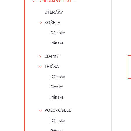
REKLAMNÝ TEXTIL
n
UTERÁKY
ý
KOŠELE
p
Dámske
Pánske
a
ČIAPKY
n
TRIČKÁ
e
Dámske
Detské
l
Pánske
POLOKOŠELE
Dámske
Pánske