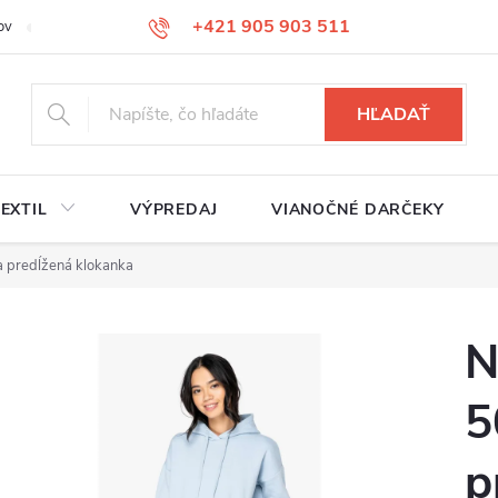
+421 905 903 511
ov
Reklamačný poriadok
Služby
Kontakty
HĽADAŤ
EXTIL
VÝPREDAJ
VIANOČNÉ DARČEKY
a predĺžená klokanka
N
5
p