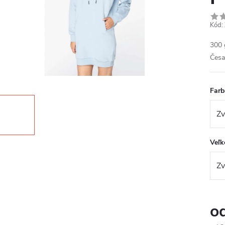
Kód:
300 
Česa
Farb
Veľk
o