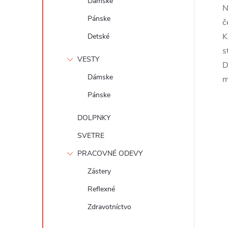
Dámske
N
Pánske
č
K
Detské
s
VESTY
D
Dámske
m
Pánske
DOLPNKY
SVETRE
PRACOVNÉ ODEVY
Zástery
Reflexné
Zdravotníctvo