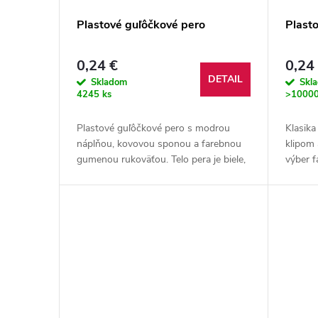
Plastové guľôčkové pero
Plast
0,24 €
0,24
DETAIL
Skladom
Skl
4245 ks
>10000
Plastové guľôčkové pero s modrou
Klasik
náplňou, kovovou sponou a farebnou
klipom
gumenou rukoväťou. Telo pera je biele,
výber 
nepriehľadné.