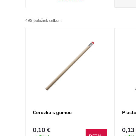
a
499
položiek celkom
d
V
e
ý
n
p
i
i
e
s
p
p
Ceruzka s gumou
Plast
r
r
0,10 €
0,13
o