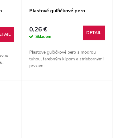
o
Plastové guľôčkové pero
0,26 €
DETAIL
ETAIL
Skladom
Plastové guľôčkové pero s modrou
ovou
tuhou, farebným klipom a striebornými
ou.
prvkami.