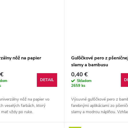
zálny nôž na papier
Guľôčkové pero z pšenične
slamy a bambusu
 €
0,40 €
DETAIL
D
adom
Skladom
s
2659 ks
univerzálny nôž na papier vo
Výsuvné guľôčkové pero z bam
ch veselých farbách, ktorý
farebnými aplikáciami zo pšenič
 mať vždy po ruke.
slamy a modrou náplňou. Vzhľ
prírodný materiál sa môžu pri
jednotlivých výrobkoch vyskytn