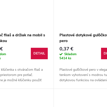
č fliaš a držiak na mobil s
Plastové dotykové guľôčko
nkou
pero
 €
0,37 €
DETAIL
D
adom
Skladom
s
5414 ks
kľúčenka s otváračom fliaš a
Plastové guľôčkové pero v ele
priestorom pre potlač.
tenkom vyhotovení s modrou t
ne je možné kľúčenku použiť
dotykovou funkciou na ovládani
iak na mobil.
všetkých dotykových displejov.