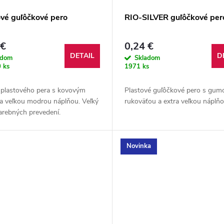
ové guľôčkové pero
RIO-SILVER guľôčkové per
 €
0,24 €
DETAIL
D
adom
Skladom
 ks
1971 ks
a plastového pera s kovovým
Plastové guľôčkové pero s gum
 a veľkou modrou náplňou. Veľký
rukoväťou a extra veľkou náplň
farebných prevedení.
Novinka