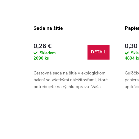
Sada na šitie
Papie
0,26 €
0,30
DETAIL
Skladom
Skl
2090 ks
4894 k
Cestovná sada na šitie v ekologickom
Guľôčk
balení so všetkými náležitosťami, ktoré
papier
potrebujete na rýchlu opravu. Vaša
aplikác
reklama bude vytlačená na obale.