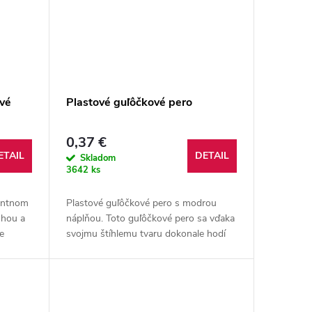
vé
Plastové guľôčkové pero
0,37 €
ETAIL
DETAIL
Skladom
3642 ks
gantnom
Plastové guľôčkové pero s modrou
uhou a
náplňou. Toto guľôčkové pero sa vďaka
e
svojmu štíhlemu tvaru dokonale hodí
do slučiek poznámkových blokov.