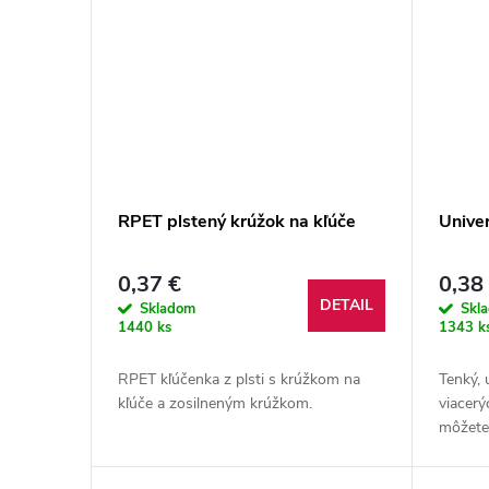
RPET plstený krúžok na kľúče
Univer
0,37 €
0,38
DETAIL
Skladom
Skl
1440 ks
1343 k
RPET kľúčenka z plsti s krúžkom na
Tenký, 
kľúče a zosilneným krúžkom.
viacerý
môžete