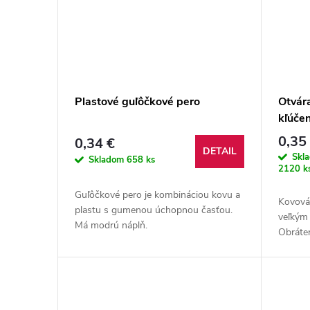
Plastové guľôčkové pero
Otvára
kľúče
0,35
0,34 €
DETAIL
Skl
Skladom
658 ks
2120 k
Guľôčkové pero je kombináciou kovu a
Kovová 
plastu s gumenou úchopnou časťou.
veľkým 
Má modrú náplň.
Obráte
ako drž