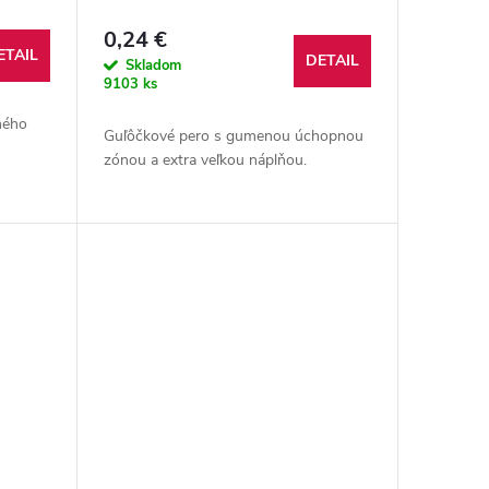
0,24 €
ETAIL
DETAIL
Skladom
9103 ks
ného
Guľôčkové pero s gumenou úchopnou
zónou a extra veľkou náplňou.