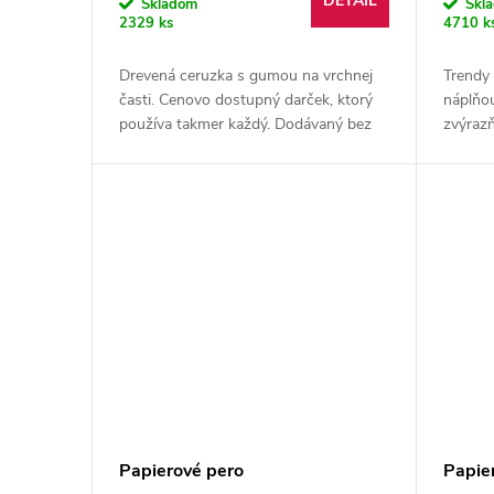
DETAIL
o
Skladom
Skl
2329 ks
4710 k
d
d
Drevená ceruzka s gumou na vrchnej
Trendy
u
časti. Cenovo dostupný darček, ktorý
náplňou
u
používa takmer každý. Dodávaný bez
zvýrazň
k
zastrúhania.
k
t
t
o
o
v
v
Papierové pero
Papie