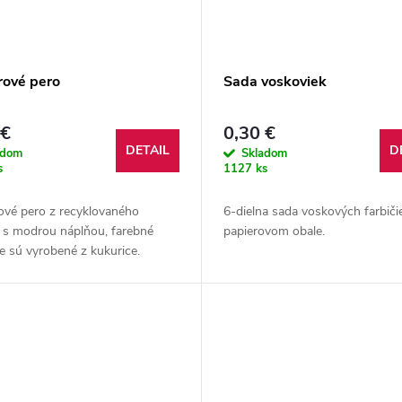
rové pero
Sada voskoviek
 €
0,30 €
DETAIL
D
adom
Skladom
s
1127 ks
ové pero z recyklovaného
6-dielna sada voskových farbiči
a s modrou náplňou, farebné
papierovom obale.
ie sú vyrobené z kukurice.