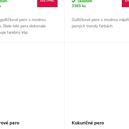
DETAIL
D
adom
Skladom
s
3365 ks
 guľôčkové pero s modrou
Guľôčkové pero s modrou náplň
. Biele telo pera dokonale
jasných trendy farbách.
uje farebný klip.
rové pero
Kukuričné pero