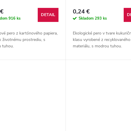
 €
0,24 €
DETAIL
D
adom
916 ks
Skladom
293 ks
ové pero z kartónového papiera,
Ekologické pero v tvare kukurič
k životnému prostrediu, s
klasu vyrobené z recyklovaného
 tuhou.
materiálu, s modrou tuhou.