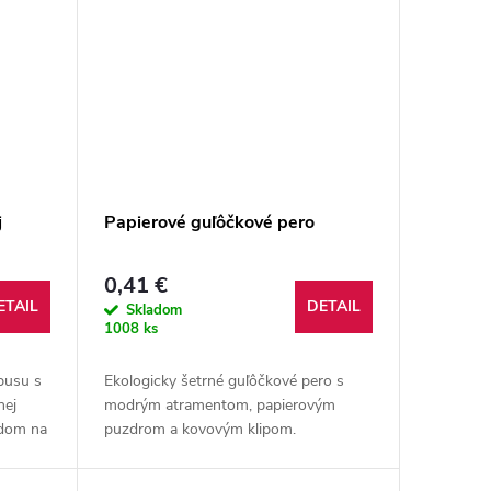
j
Papierové guľôčkové pero
0,41 €
ETAIL
DETAIL
Skladom
1008 ks
busu s
Ekologicky šetrné guľôčkové pero s
nej
modrým atramentom, papierovým
adom na
puzdrom a kovovým klipom.
úť