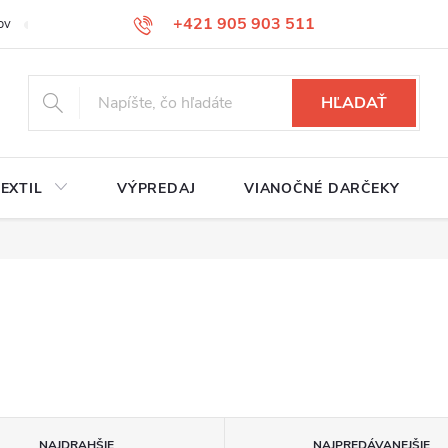
+421 905 903 511
ov
Reklamačný poriadok
Služby
Kontakty
HĽADAŤ
EXTIL
VÝPREDAJ
VIANOČNÉ DARČEKY
NAJDRAHŠIE
NAJPREDÁVANEJŠIE