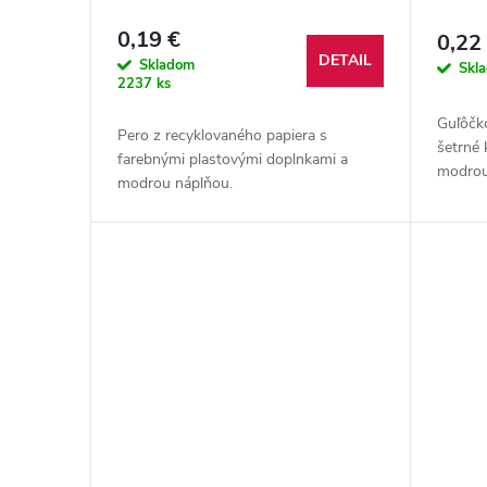
0,19 €
0,22
DETAIL
Skladom
Skl
2237 ks
Guľôčk
Pero z recyklovaného papiera s
šetrné 
farebnými plastovými doplnkami a
modrou
modrou náplňou.