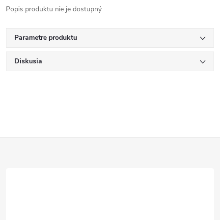
Popis produktu nie je dostupný
Parametre produktu
Diskusia
Z
á
p