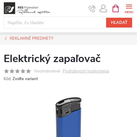
Prejsť
NÁKUPN
KOŠÍK
na
obsah
HĽADAŤ
REKLAMNÉ PREDMETY
Elektrický zapaľovač
Podrobnosti hodnotenia
Neohodnotené
Kód:
Zvoľte variant