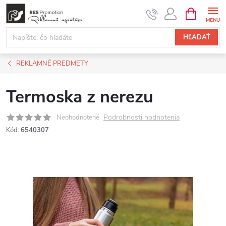
Prejsť
NÁKUPN
KOŠÍK
na
obsah
HĽADAŤ
REKLAMNÉ PREDMETY
Termoska z nerezu
Podrobnosti hodnotenia
Neohodnotené
Kód:
6540307