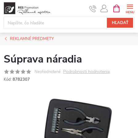
Prejsť
NÁKUPN
KOŠÍK
na
obsah
HĽADAŤ
REKLAMNÉ PREDMETY
Súprava náradia
Podrobnosti hodnotenia
Neohodnotené
Kód:
8782307