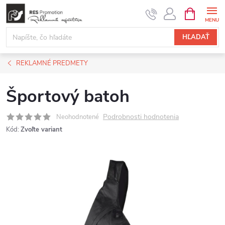
Prejsť
NÁKUPN
KOŠÍK
na
obsah
HĽADAŤ
REKLAMNÉ PREDMETY
Športový batoh
Podrobnosti hodnotenia
Neohodnotené
Kód:
Zvoľte variant