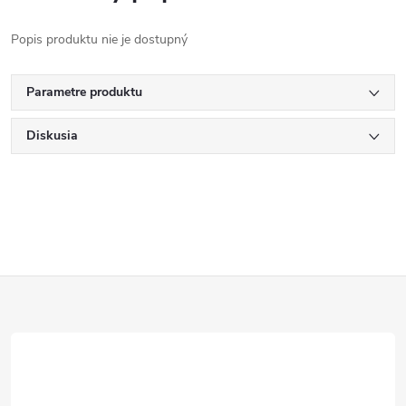
Popis produktu nie je dostupný
Parametre produktu
Diskusia
Z
á
p