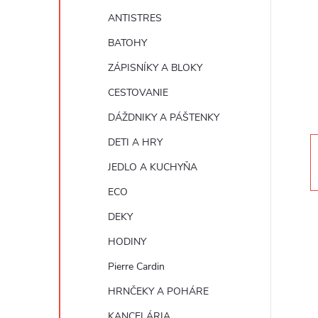
n
ANTISTRES
ý
BATOHY
ZÁPISNÍKY A BLOKY
p
CESTOVANIE
a
DÁŽDNIKY A PÁŠTENKY
DETI A HRY
n
JEDLO A KUCHYŇA
e
ECO
DEKY
l
HODINY
Pierre Cardin
HRNČEKY A POHÁRE
KANCELÁRIA