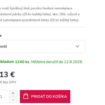
o malý špirálový blok ponúka farebné samolepiace
ámkové pásiky (25 ks každej farby), ako i žlté, ružové a
né samolepiace poznámkové bloky (25 ks každej farby).
a
Skladom
1240 ks
12.8.2026
,13 €
 € bez DPH
otková
:
PRIDAŤ DO KOŠÍKA