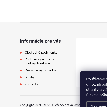
Z
á
Informácie pre vás
p
Obchodné podmienky
Podmienky ochrany
ä
osobných údajov
Reklamačný poriadok
t
Služby
Používame s
i
umožnili po
Kontakty
stránky a vď
funkcie, výk
e
Copyright 2026
RES.SK
. Všetky práva vyhradené.
Nastaven