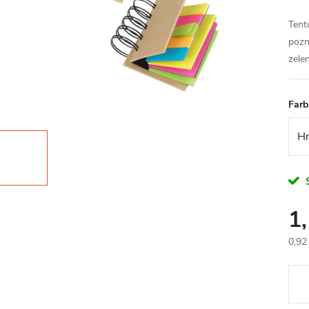
Tent
pozn
zele
Farb
1
0,92
Jedn
cena