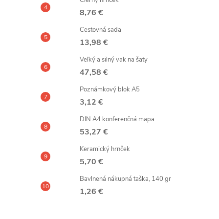
Čierny hrnček
8,76 €
Cestovná sada
13,98 €
Veľký a silný vak na šaty
47,58 €
Poznámkový blok A5
3,12 €
DIN A4 konferenčná mapa
53,27 €
Keramický hrnček
5,70 €
Bavlnená nákupná taška, 140 gr
1,26 €