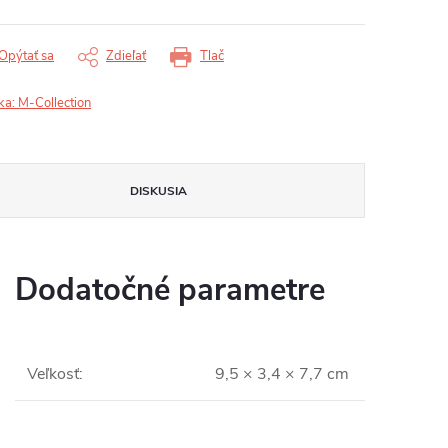
Opýtať sa
Zdieľať
Tlač
ka:
M-Collection
DISKUSIA
Dodatočné parametre
Veľkosť
:
9,5 × 3,4 × 7,7 cm