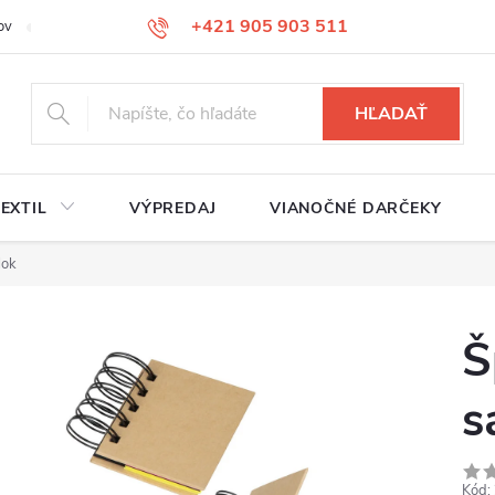
+421 905 903 511
ov
Reklamačný poriadok
Služby
Kontakty
HĽADAŤ
EXTIL
VÝPREDAJ
VIANOČNÉ DARČEKY
lok
Š
s
Kód: