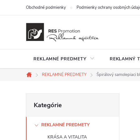
Prejsť
Obchodné podmienky
Podmienky ochrany osobných údaj
na
obsah
REKLAMNÉ PREDMETY
REKLAMNÝ T
REKLAMNÉ PREDMETY
Špirálový samolepiaci b
Domov
B
Preskočiť
Kategórie
kategórie
o
REKLAMNÉ PREDMETY
č
KRÁSA A VITALITA