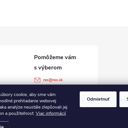
res
@
res.sk
+421 905 903 511
úbory cookie, aby sme vám
Odmietnuť
hodlné prehliadanie webovej
aka analýze neustále zlepšovali jej
on a použiteľnosť.
Viac informácií
ie