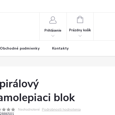
NÁKUPNÝ
KOŠÍK
Prázdny košík
Prihlásenie
Obchodné podmienky
Kontakty
pirálový
amolepiaci blok
Podrobnosti hodnotenia
Neohodnotené
2886501