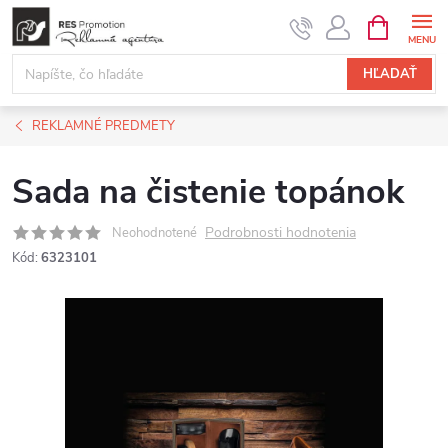
Prejsť
NÁKUPN
KOŠÍK
na
obsah
HĽADAŤ
REKLAMNÉ PREDMETY
Sada na čistenie topánok
Podrobnosti hodnotenia
Neohodnotené
Kód:
6323101