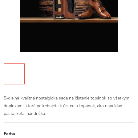
5-dielna kvalitná nostalgická sada na čistenie topánok so všetkými
doplnkami, ktoré potrebujete k čisteniu topánok, ako napríklad:
pasta, kefa, handrička.
Farba