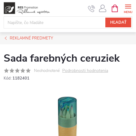
Prejsť
NÁKUPN
KOŠÍK
na
obsah
HĽADAŤ
REKLAMNÉ PREDMETY
Sada farebných ceruziek
Podrobnosti hodnotenia
Neohodnotené
Kód:
1182401