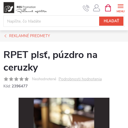
Prejsť
NÁKUPN
KOŠÍK
na
obsah
HĽADAŤ
REKLAMNÉ PREDMETY
RPET plsť, púzdro na
ceruzky
Podrobnosti hodnotenia
Neohodnotené
Kód:
2396477