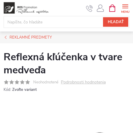
Prejsť
NÁKUPN
KOŠÍK
na
obsah
HĽADAŤ
REKLAMNÉ PREDMETY
Reflexná kľúčenka v tvare
medveďa
Podrobnosti hodnotenia
Neohodnotené
Kód:
Zvoľte variant