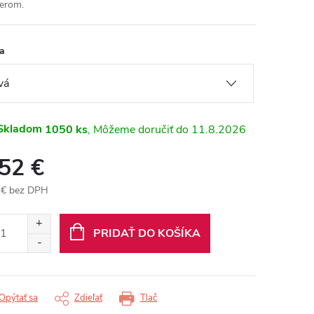
erom.
a
Skladom
1050 ks
11.8.2026
,52 €
 € bez DPH
otková
:
PRIDAŤ DO KOŠÍKA
Opýtať sa
Zdieľať
Tlač