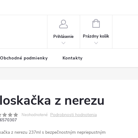
NÁKUPNÝ
KOŠÍK
Prázdny košík
Prihlásenie
Obchodné podmienky
Kontakty
loskačka z nerezu
Podrobnosti hodnotenia
Neohodnotené
6570307
kačka z nerezu 237ml s bezpečnostným nepriepustným