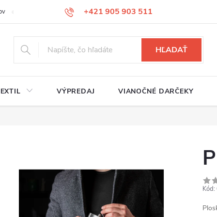
+421 905 903 511
ov
Reklamačný poriadok
Služby
Kontakty
HĽADAŤ
EXTIL
VÝPREDAJ
VIANOČNÉ DARČEKY
P
Kód:
Plos