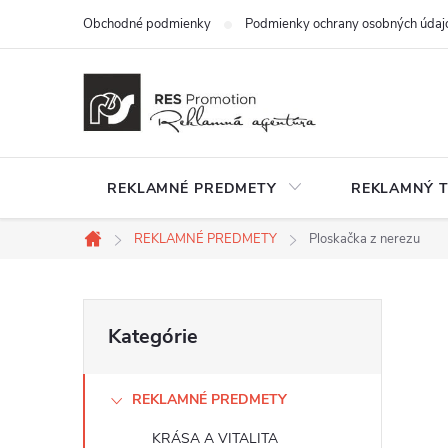
Prejsť
Obchodné podmienky
Podmienky ochrany osobných údaj
na
obsah
REKLAMNÉ PREDMETY
REKLAMNÝ T
REKLAMNÉ PREDMETY
Ploskačka z nerezu
Domov
B
Preskočiť
Kategórie
kategórie
o
REKLAMNÉ PREDMETY
č
KRÁSA A VITALITA