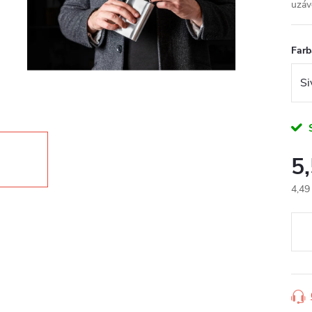
uzáv
Farb
5
4,49
Jedn
cena