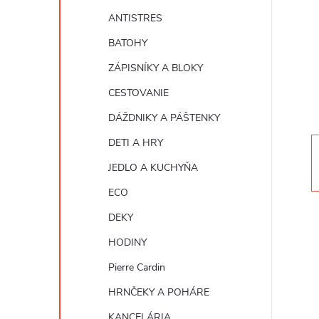
n
ANTISTRES
ý
BATOHY
ZÁPISNÍKY A BLOKY
p
CESTOVANIE
a
DÁŽDNIKY A PÁŠTENKY
DETI A HRY
n
JEDLO A KUCHYŇA
e
ECO
DEKY
l
HODINY
Pierre Cardin
HRNČEKY A POHÁRE
KANCELÁRIA