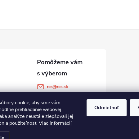
res
@
res.sk
+421 905 903 511
úbory cookie, aby sme vám
Odmietnuť
hodlné prehliadanie webovej
aka analýze neustále zlepšovali jej
on a použiteľnosť.
Viac informácií
ie