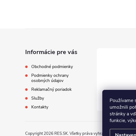
Z
á
Informácie pre vás
p
Obchodné podmienky
Podmienky ochrany
ä
osobných údajov
Reklamačný poriadok
t
Služby
Používame s
i
umožnili po
Kontakty
stránky a vď
funkcie, výk
e
Copyright 2026
RES.SK
. Všetky práva vyhradené.
Nastaven