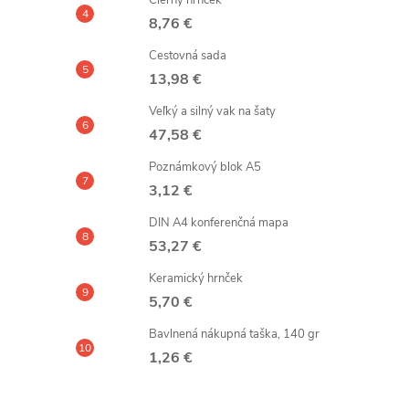
Čierny hrnček
8,76 €
Cestovná sada
13,98 €
Veľký a silný vak na šaty
47,58 €
Poznámkový blok A5
3,12 €
DIN A4 konferenčná mapa
53,27 €
Keramický hrnček
5,70 €
Bavlnená nákupná taška, 140 gr
1,26 €