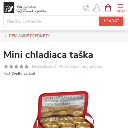
Prejsť
NÁKUPN
KOŠÍK
na
obsah
HĽADAŤ
REKLAMNÉ PREDMETY
Mini chladiaca taška
Podrobnosti hodnotenia
Neohodnotené
Kód:
Zvoľte variant