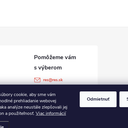
res
@
res.sk
+421 905 903 511
úbory cookie, aby sme vám
Odmietnuť
hodlné prehliadanie webovej
aka analýze neustále zlepšovali jej
on a použiteľnosť.
Viac informácií
ie