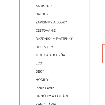
n
ANTISTRES
ý
BATOHY
ZÁPISNÍKY A BLOKY
p
CESTOVANIE
a
DÁŽDNIKY A PÁŠTENKY
DETI A HRY
n
JEDLO A KUCHYŇA
e
ECO
DEKY
l
HODINY
Pierre Cardin
HRNČEKY A POHÁRE
KANCELÁRIA