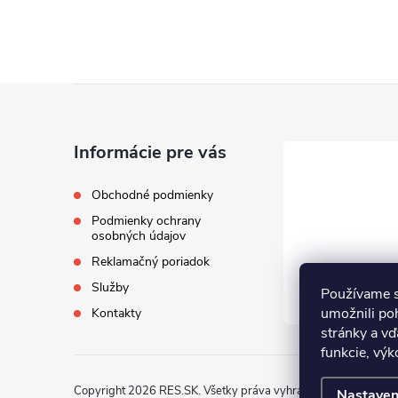
Z
á
Informácie pre vás
p
Obchodné podmienky
Podmienky ochrany
ä
osobných údajov
Reklamačný poriadok
t
Služby
Používame s
i
umožnili po
Kontakty
stránky a vď
funkcie, výk
e
Copyright 2026
RES.SK
. Všetky práva vyhradené.
Nastaven