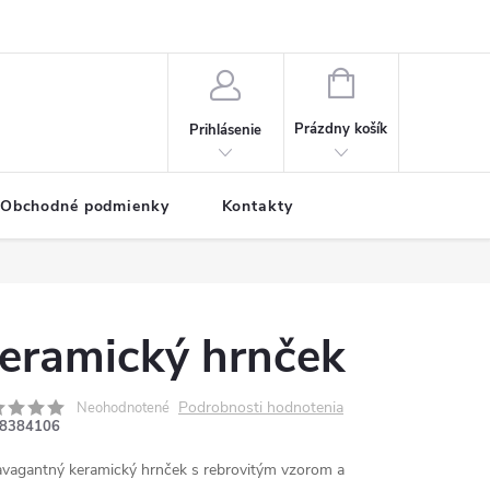
NÁKUPNÝ
KOŠÍK
Prázdny košík
Prihlásenie
Obchodné podmienky
Kontakty
eramický hrnček
Podrobnosti hodnotenia
Neohodnotené
8384106
avagantný keramický hrnček s rebrovitým vzorom a