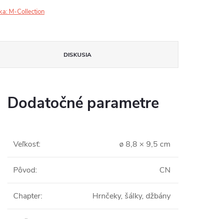
ka:
M-Collection
DISKUSIA
Dodatočné parametre
Veľkosť
:
ø 8,8 × 9,5 cm
Pôvod
:
CN
Chapter
:
Hrnčeky, šálky, džbány