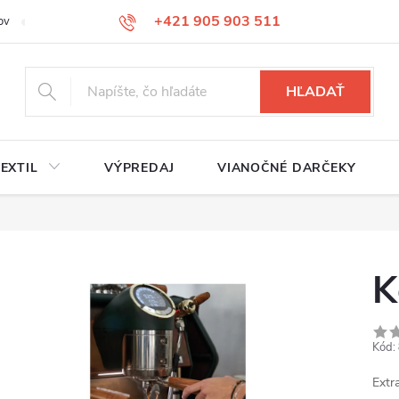
+421 905 903 511
ov
Reklamačný poriadok
Služby
Kontakty
HĽADAŤ
EXTIL
VÝPREDAJ
VIANOČNÉ DARČEKY
K
Kód:
Extr