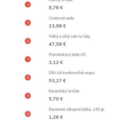
Čierny hrnček
8,76 €
Cestovná sada
13,98 €
Veľký a silný vak na šaty
47,58 €
Poznámkový blok A5
3,12 €
DIN A4 konferenčná mapa
53,27 €
Keramický hrnček
5,70 €
Bavlnená nákupná taška, 140 gr
1,26 €