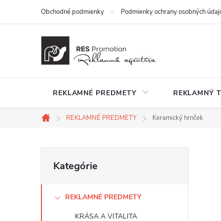
Prejsť
Obchodné podmienky
Podmienky ochrany osobných údaj
na
obsah
REKLAMNÉ PREDMETY
REKLAMNÝ T
REKLAMNÉ PREDMETY
Keramický hrnček
Domov
B
Preskočiť
Kategórie
kategórie
o
REKLAMNÉ PREDMETY
č
KRÁSA A VITALITA