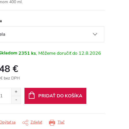
mom 400 ml.
a
Skladom
2351 ks
12.8.2026
,48 €
 € bez DPH
otková
:
PRIDAŤ DO KOŠÍKA
Opýtať sa
Zdieľať
Tlač