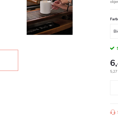
obje
Farb
6
5,27
Jedn
cena