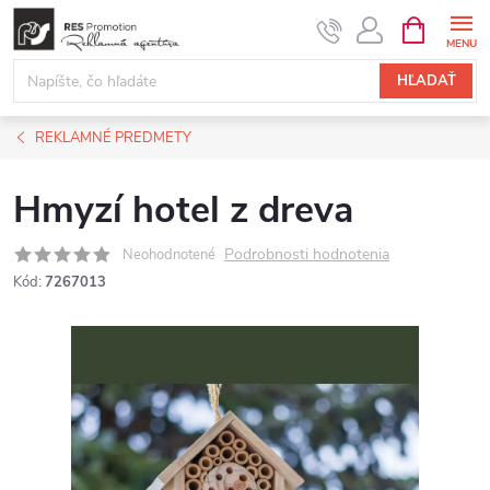
Prejsť
NÁKUPN
KOŠÍK
na
obsah
HĽADAŤ
REKLAMNÉ PREDMETY
Hmyzí hotel z dreva
Podrobnosti hodnotenia
Neohodnotené
Kód:
7267013