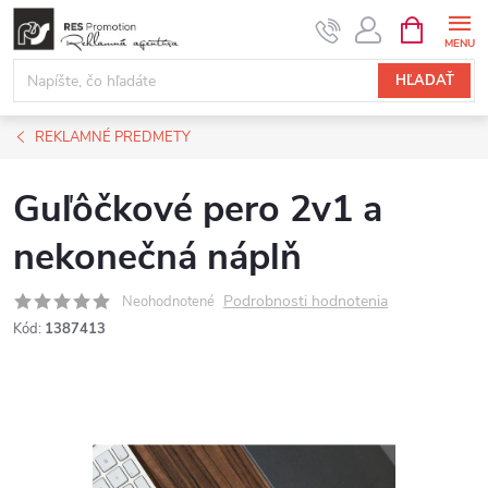
Prejsť
NÁKUPN
KOŠÍK
na
obsah
HĽADAŤ
REKLAMNÉ PREDMETY
Guľôčkové pero 2v1 a
nekonečná náplň
Podrobnosti hodnotenia
Neohodnotené
Kód:
1387413