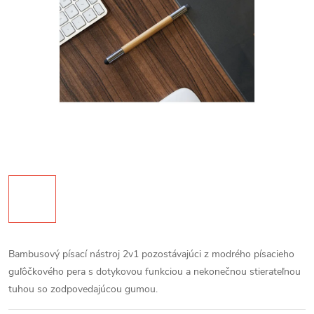
Bambusový písací nástroj 2v1 pozostávajúci z modrého písacieho
guľôčkového pera s dotykovou funkciou a nekonečnou stierateľnou
tuhou so zodpovedajúcou gumou.