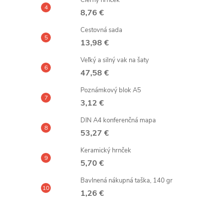
Čierny hrnček
8,76 €
Cestovná sada
13,98 €
Veľký a silný vak na šaty
47,58 €
Poznámkový blok A5
3,12 €
DIN A4 konferenčná mapa
53,27 €
Keramický hrnček
5,70 €
Bavlnená nákupná taška, 140 gr
1,26 €