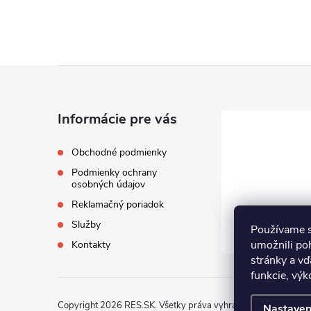
Z
á
Informácie pre vás
p
Obchodné podmienky
Podmienky ochrany
ä
osobných údajov
Reklamačný poriadok
t
Služby
Používame s
i
umožnili po
Kontakty
stránky a vď
funkcie, výk
e
Copyright 2026
RES.SK
. Všetky práva vyhradené.
Nastaven