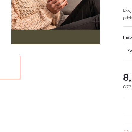
Dvoj
prie
Farb
8
6,73
Jedn
cena