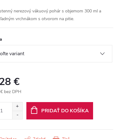
stenný nerezový vákuový pohár s objemom 300 ml a
hľadným vrchnákom s otvorom na pitie.
a
,28 €
 € bez DPH
otková
:
PRIDAŤ DO KOŠÍKA