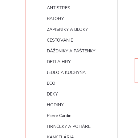
n
ANTISTRES
ý
BATOHY
ZÁPISNÍKY A BLOKY
p
CESTOVANIE
a
DÁŽDNIKY A PÁŠTENKY
DETI A HRY
n
JEDLO A KUCHYŇA
e
ECO
DEKY
l
HODINY
Pierre Cardin
HRNČEKY A POHÁRE
KANCELÁRIA