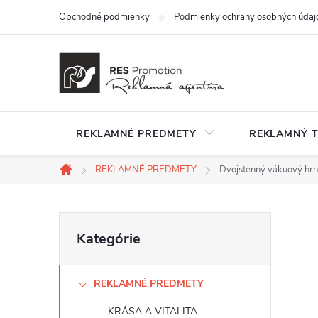
Prejsť
Obchodné podmienky
Podmienky ochrany osobných údaj
na
obsah
REKLAMNÉ PREDMETY
REKLAMNÝ T
REKLAMNÉ PREDMETY
Dvojstenný vákuový hr
Domov
B
Preskočiť
Kategórie
kategórie
o
REKLAMNÉ PREDMETY
č
KRÁSA A VITALITA