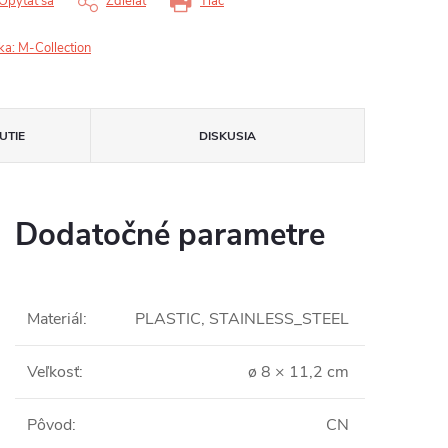
Opýtať sa
Zdieľať
Tlač
ka:
M-Collection
UTIE
DISKUSIA
Dodatočné parametre
Materiál
:
PLASTIC, STAINLESS_STEEL
Veľkosť
:
ø 8 × 11,2 cm
Pôvod
:
CN