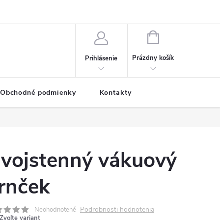
NÁKUPNÝ
KOŠÍK
Prázdny košík
Prihlásenie
Obchodné podmienky
Kontakty
vojstenný vákuový
rnček
Podrobnosti hodnotenia
Neohodnotené
Zvoľte variant