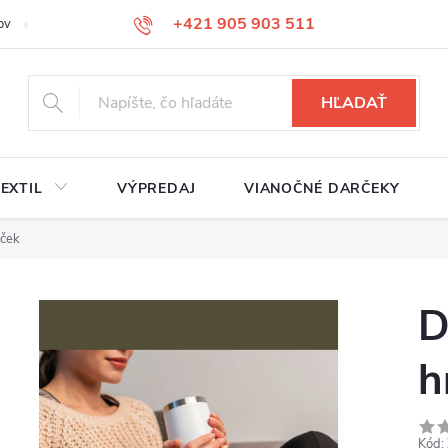
+421 905 903 511
ov
Reklamačný poriadok
Služby
Kontakty
HĽADAŤ
EXTIL
VÝPREDAJ
VIANOČNÉ DARČEKY
nček
D
h
Kód: