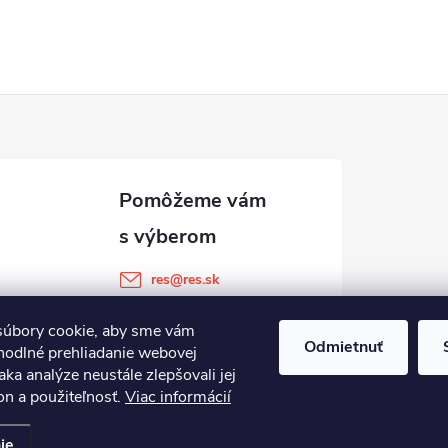
res
@
res.sk
+421 905 903 511
úbory cookie, aby sme vám
Odmietnuť
hodlné prehliadanie webovej
aka analýze neustále zlepšovali jej
on a použiteľnosť.
Viac informácií
ie