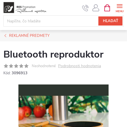
Prejsť
NÁKUPN
KOŠÍK
na
obsah
HĽADAŤ
REKLAMNÉ PREDMETY
Bluetooth reproduktor
Podrobnosti hodnotenia
Neohodnotené
Kód:
3096913