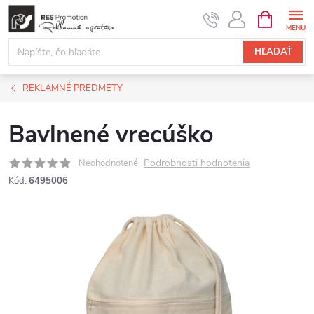
Prejsť
NÁKUPN
KOŠÍK
na
obsah
HĽADAŤ
REKLAMNÉ PREDMETY
Bavlnené vrecúško
Podrobnosti hodnotenia
Neohodnotené
Kód:
6495006