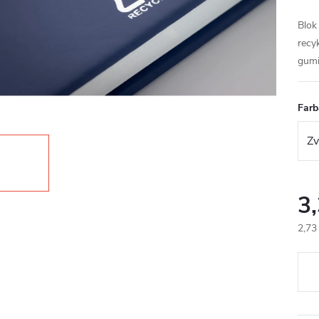
Blok
recy
gumi
Farb
3
2,73
Jedn
cena