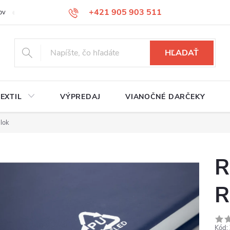
+421 905 903 511
ov
Reklamačný poriadok
Služby
Kontakty
HĽADAŤ
EXTIL
VÝPREDAJ
VIANOČNÉ DARČEKY
lok
R
R
Kód: