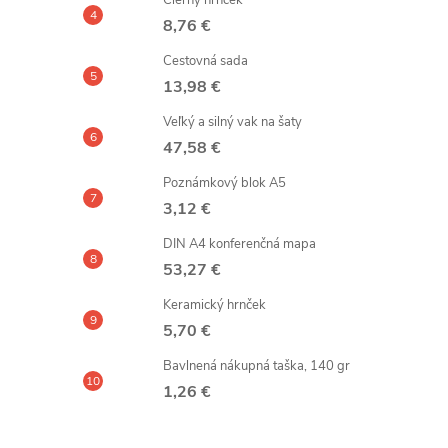
Čierny hrnček
8,76 €
Cestovná sada
13,98 €
Veľký a silný vak na šaty
47,58 €
Poznámkový blok A5
3,12 €
DIN A4 konferenčná mapa
53,27 €
Keramický hrnček
5,70 €
Bavlnená nákupná taška, 140 gr
1,26 €