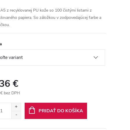
 A5 z recyklovanej PU kože so 100 čistými listami z
klovaného papiera. So záložkou v zodpovedajúcej farbe a
čkou.
a
,36 €
 € bez DPH
otková
:
PRIDAŤ DO KOŠÍKA