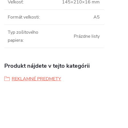
Veľkosť
:
145×210×16 mm
Formát veľkosti
:
A5
Typ zošitového
Prázdne listy
papiera
:
Produkt nájdete v tejto kategórii
REKLAMNÉ PREDMETY