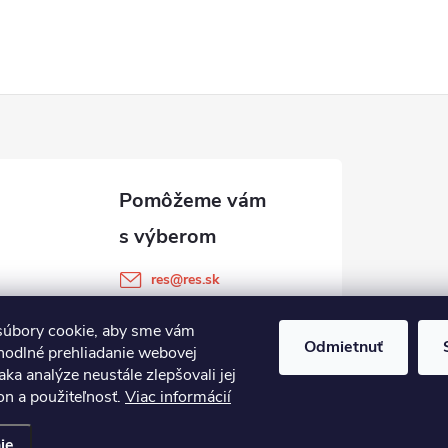
res
@
res.sk
+421 905 903 511
úbory cookie, aby sme vám
Odmietnuť
hodlné prehliadanie webovej
aka analýze neustále zlepšovali jej
on a použiteľnosť.
Viac informácií
ie