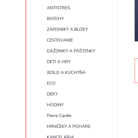
n
ANTISTRES
ý
BATOHY
ZÁPISNÍKY A BLOKY
p
CESTOVANIE
a
DÁŽDNIKY A PÁŠTENKY
DETI A HRY
n
JEDLO A KUCHYŇA
e
ECO
DEKY
l
HODINY
Pierre Cardin
HRNČEKY A POHÁRE
KANCELÁRIA