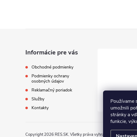
Z
á
Informácie pre vás
p
Obchodné podmienky
Podmienky ochrany
ä
osobných údajov
Reklamačný poriadok
t
Služby
Používame s
i
umožnili po
Kontakty
stránky a vď
funkcie, výk
e
Copyright 2026
RES.SK
. Všetky práva vyhradené.
Nastaven