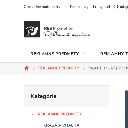
Prejsť
Obchodné podmienky
Podmienky ochrany osobných údaj
na
obsah
REKLAMNÉ PREDMETY
REKLAMNÝ T
REKLAMNÉ PREDMETY
Repuk Blank A5 | RPU b
Domov
B
Preskočiť
Kategórie
kategórie
o
REKLAMNÉ PREDMETY
č
KRÁSA A VITALITA