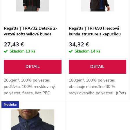
n
i
i
s
e
Regatta | TRA732 Detská 2-
Regatta | TRF690 Fleecová
vrstvá softshellová bunda
bunda structure s kapucňou
p
"Ablaze"
"Navigate"
p
27,43 €
34,32 €
r
Skladom
13 ks
Skladom
14 ks
r
o
DETAIL
DETAIL
o
d
265g/m², 100% polyester,
180g/m², 100% polyester,
d
podšívka: 100% recyklovaný
obsahuje minimálne 30 %
polyester, fleece, bez PFC
recyklovaného polyesteru (rPet)
u
u
Novinka
k
k
t