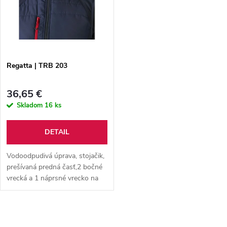
t
o
o
v
v
Regatta | TRB 203
36,65 €
Skladom
16 ks
DETAIL
Vodoodpudivá úprava, stojačik,
prešívaná predná časť,2 bočné
vrecká a 1 náprsné vrecko na
zips, väčšiavoľnosť pohybu
vďaka elastickým vsadkám na
bokoch,pranie pri 30 °C,...
O