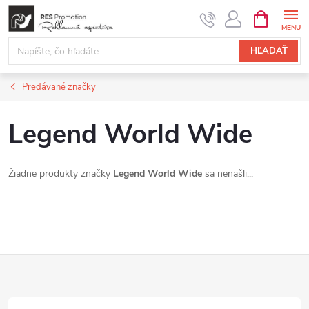
Prejsť
NÁKUPN
KOŠÍK
na
obsah
HĽADAŤ
Predávané značky
Legend World Wide
Žiadne produkty značky
Legend World Wide
sa nenašli...
Z
á