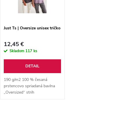
n
i
i
s
e
Just Ts | Oversize unisex tričko
p
p
12,45 €
r
Skladom
117 ks
r
o
DETAIL
o
d
190 g/m2 100 % česaná
d
prstencovo spriadaná bavlna
„Oversized“ strih
u
u
k
O
k
t
v