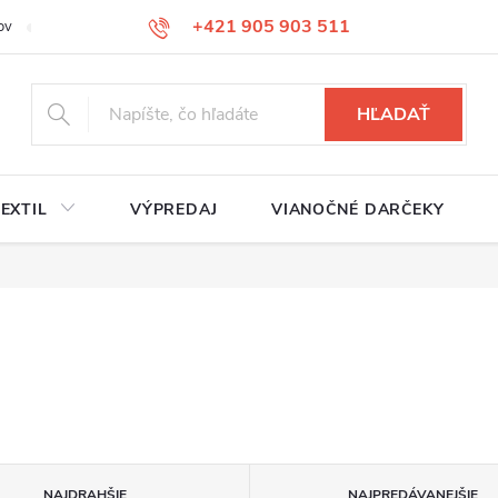
+421 905 903 511
ov
Reklamačný poriadok
Služby
Kontakty
HĽADAŤ
EXTIL
VÝPREDAJ
VIANOČNÉ DARČEKY
NAJDRAHŠIE
NAJPREDÁVANEJŠIE