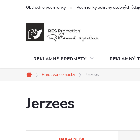
Prejsť
Obchodné podmienky
Podmienky ochrany osobných údaj
na
obsah
REKLAMNÉ PREDMETY
REKLAMNÝ T
Predávané značky
Jerzees
Domov
Jerzees
R
NAJLACNEJŠIE