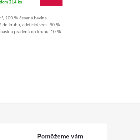
adom
214 ks
m², 100 % česaná bavlna
 do kruhu, atletický vres: 90 %
 bavlna pradená do kruhu, 10 %
ovaný polyester