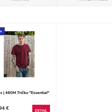
ka
s | 460M Tričko "Essential"
94 €
DETAIL