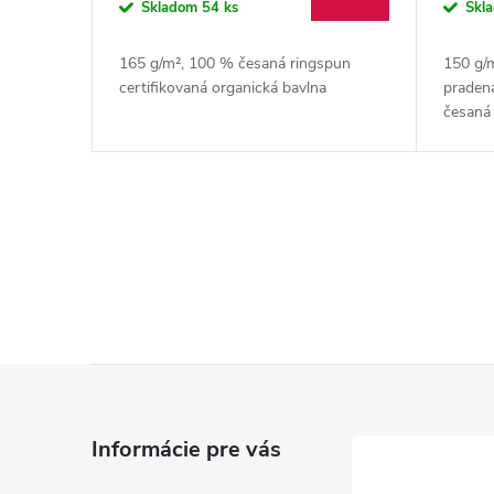
o
Skladom
54 ks
Skl
d
d
165 g/m², 100 % česaná ringspun
150 g/
u
certifikovaná organická bavlna
pradená
u
česaná
recykl
k
k
t
t
O
o
v
o
v
l
v
á
Z
d
á
a
Informácie pre vás