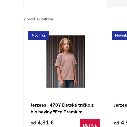
a
2
položiek celkom
d
V
Novinka
Novin
e
ý
n
p
i
i
e
s
p
p
Jerzees | 470Y Detské tričko z
Jerzee
r
bio bavlny "Eco Premium"
r
o
4,31 €
4,
od
od
DETAIL