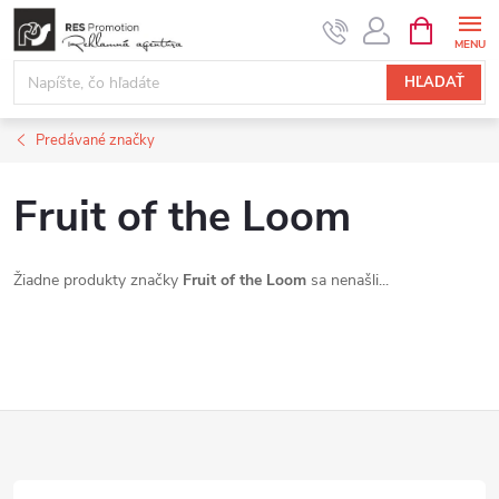
Prejsť
NÁKUPN
KOŠÍK
na
obsah
HĽADAŤ
Predávané značky
Fruit of the Loom
Žiadne produkty značky
Fruit of the Loom
sa nenašli...
Z
á