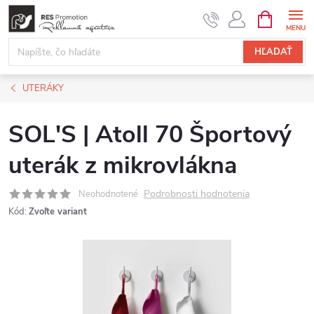
Prejsť
NÁKUPN
KOŠÍK
na
obsah
HĽADAŤ
UTERÁKY
SOL'S | Atoll 70 Športový
uterák z mikrovlákna
Podrobnosti hodnotenia
Neohodnotené
Kód:
Zvoľte variant