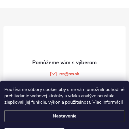
Z
á
p
ä
t
res
@
res.sk
i
+421 905 903 511
Používame súbory cookie, aby sme vám umožnili pohodlné
prehliadanie webovej stránky a vďaka analýze neustále
e
zlepšovali jej funkcie, výkon a použiteľnosť.
Viac informácií
Informácie pre vás
Nastavenie