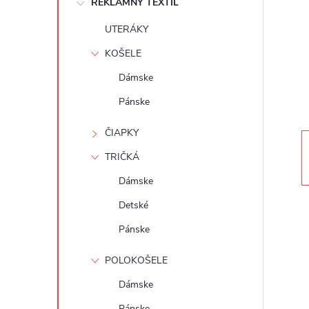
REKLAMNÝ TEXTIL
n
UTERÁKY
ý
KOŠELE
p
Dámske
Pánske
a
ČIAPKY
n
TRIČKÁ
e
Dámske
Detské
l
Pánske
POLOKOŠELE
Dámske
Pánske