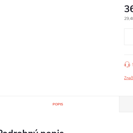
3
29,4
Jedn
cena
Znač
POPIS