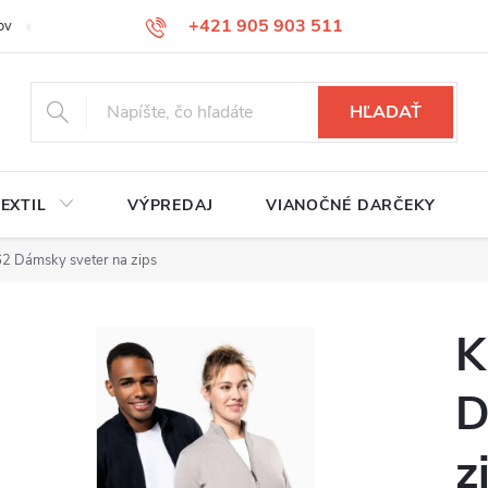
+421 905 903 511
ov
Reklamačný poriadok
Služby
Kontakty
HĽADAŤ
EXTIL
VÝPREDAJ
VIANOČNÉ DARČEKY
62 Dámsky sveter na zips
K
D
z