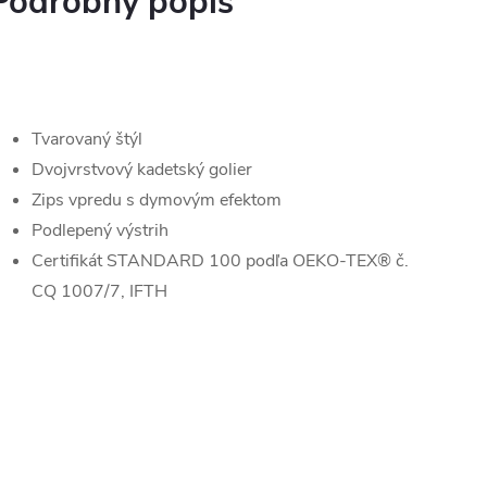
Podrobný popis
Tvarovaný štýl
Dvojvrstvový kadetský golier
Zips vpredu s dymovým efektom
Podlepený výstrih
Certifikát STANDARD 100 podľa OEKO-TEX® č.
CQ 1007/7, IFTH