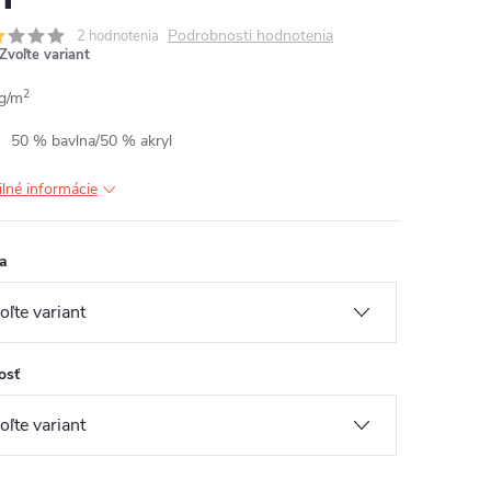
Podrobnosti hodnotenia
2 hodnotenia
Zvoľte variant
2
g/m
50 % bavlna/50 % akryl
ilné informácie
a
osť