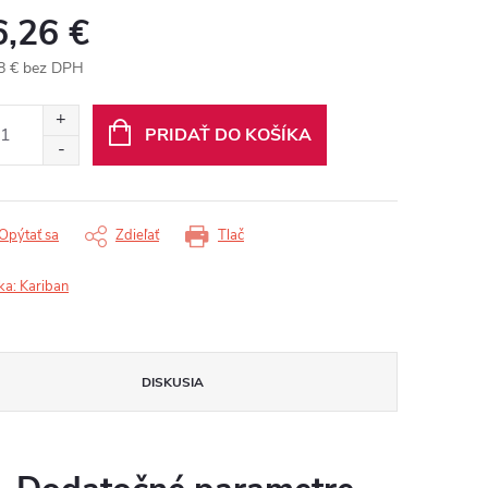
6,26 €
8 € bez DPH
otková
:
PRIDAŤ DO KOŠÍKA
Opýtať sa
Zdieľať
Tlač
ka:
Kariban
DISKUSIA