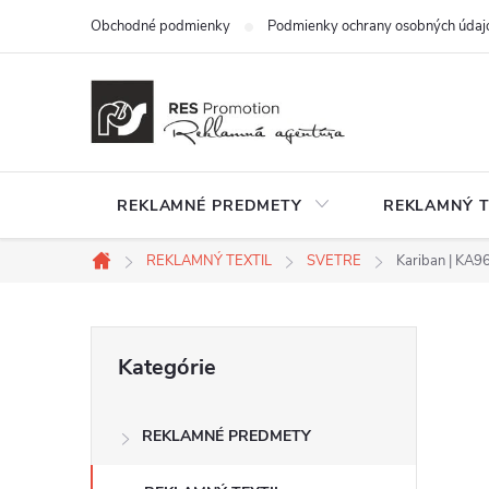
Prejsť
Obchodné podmienky
Podmienky ochrany osobných údaj
na
obsah
REKLAMNÉ PREDMETY
REKLAMNÝ T
REKLAMNÝ TEXTIL
SVETRE
Kariban | KA9
Domov
B
Preskočiť
Kategórie
kategórie
o
REKLAMNÉ PREDMETY
č