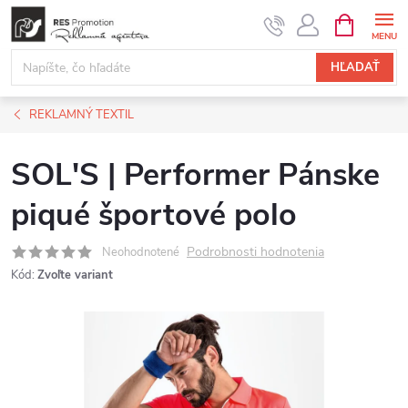
Prejsť
NÁKUPN
KOŠÍK
na
obsah
HĽADAŤ
REKLAMNÝ TEXTIL
SOL'S | Performer Pánske
piqué športové polo
Podrobnosti hodnotenia
Neohodnotené
Kód:
Zvoľte variant