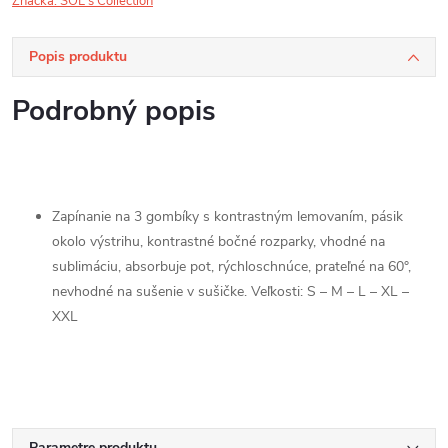
Značka:
SOL's Collection
Popis produktu
Podrobný popis
Zapínanie na 3 gombíky s kontrastným lemovaním, pásik
okolo výstrihu, kontrastné bočné rozparky, vhodné na
sublimáciu, absorbuje pot, rýchloschnúce, prateľné na 60°,
nevhodné na sušenie v sušičke. Veľkosti: S – M – L – XL –
XXL
Parametre produktu