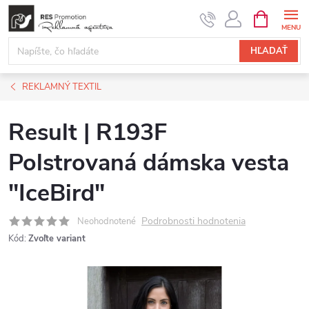
Prejsť
NÁKUPN
KOŠÍK
na
obsah
HĽADAŤ
REKLAMNÝ TEXTIL
Result | R193F
Polstrovaná dámska vesta
"IceBird"
Podrobnosti hodnotenia
Neohodnotené
Kód:
Zvoľte variant