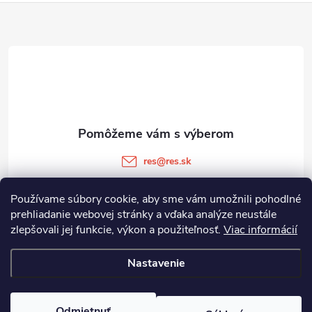
Z
á
p
ä
t
res
@
res.sk
i
+421 905 903 511
Používame súbory cookie, aby sme vám umožnili pohodlné
prehliadanie webovej stránky a vďaka analýze neustále
e
zlepšovali jej funkcie, výkon a použiteľnosť.
Viac informácií
Informácie pre vás
Nastavenie
Copyright 2026
RES.SK
. Všetky práva vyhradené.
Odmietnuť