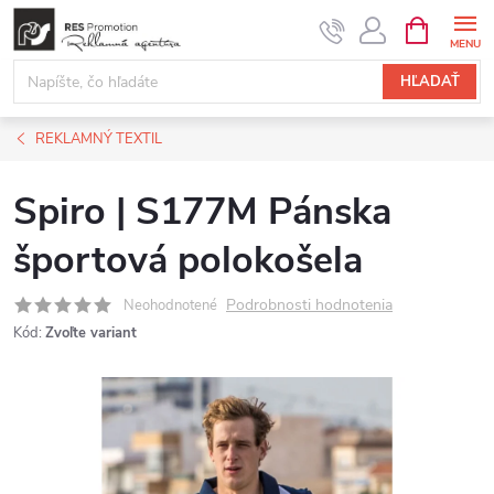
Prejsť
NÁKUPN
KOŠÍK
na
obsah
HĽADAŤ
REKLAMNÝ TEXTIL
Spiro | S177M Pánska
športová polokošela
Podrobnosti hodnotenia
Neohodnotené
Kód:
Zvoľte variant