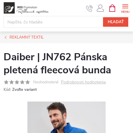
Prejsť
NÁKUPN
KOŠÍK
na
obsah
HĽADAŤ
REKLAMNÝ TEXTIL
Daiber | JN762 Pánska
pletená fleecová bunda
Podrobnosti hodnotenia
Neohodnotené
Kód:
Zvoľte variant