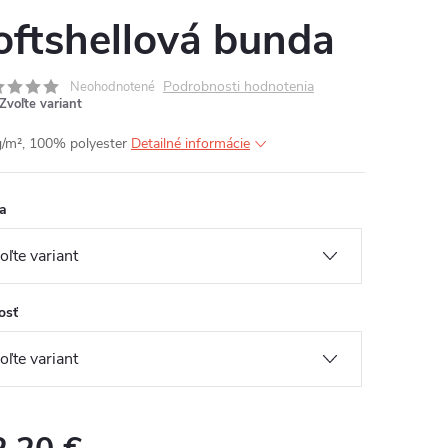
oftshellová bunda
Podrobnosti hodnotenia
Neohodnotené
Zvoľte variant
/m², 100% polyester
Detailné informácie
a
osť