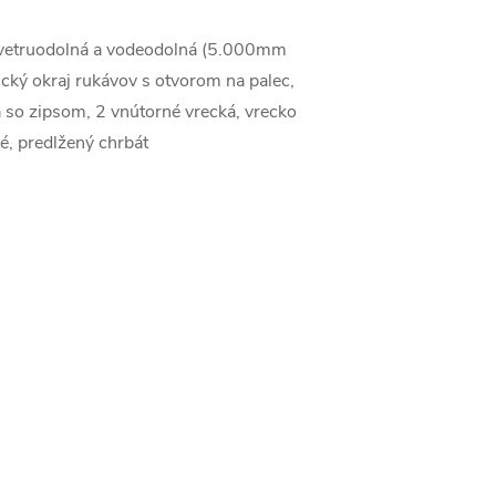
 vetruodolná a vodeodolná (5.000mm
tický okraj rukávov s otvorom na palec,
 so zipsom, 2 vnútorné vrecká, vrecko
é, predlžený chrbát