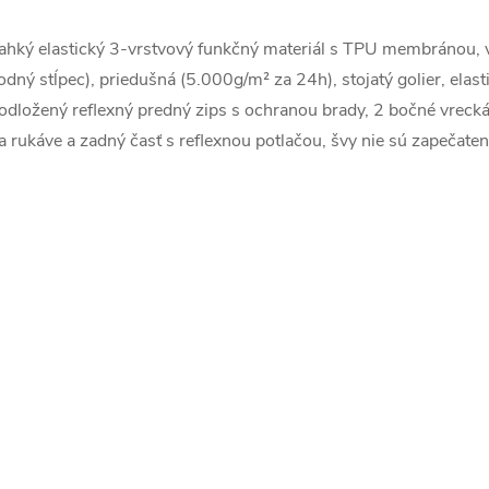
ahký elastický 3-vrstvový funkčný materiál s TPU membránou,
odný stĺpec), priedušná (5.000g/m² za 24h), stojatý golier, elas
odložený reflexný predný zips s ochranou brady, 2 bočné vrecká
a rukáve a zadný časť s reflexnou potlačou, švy nie sú zapečaten