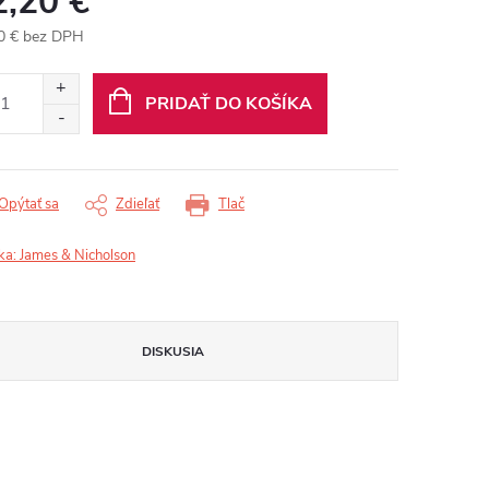
2,20 €
0 € bez DPH
otková
:
PRIDAŤ DO KOŠÍKA
Opýtať sa
Zdieľať
Tlač
ka:
James & Nicholson
DISKUSIA