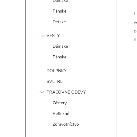
Dámske
Pánske
Ľ
Detské
v
p
VESTY
n
Dámske
Pánske
DOLPNKY
SVETRE
PRACOVNÉ ODEVY
Zástery
Reflexné
Zdravotníctvo