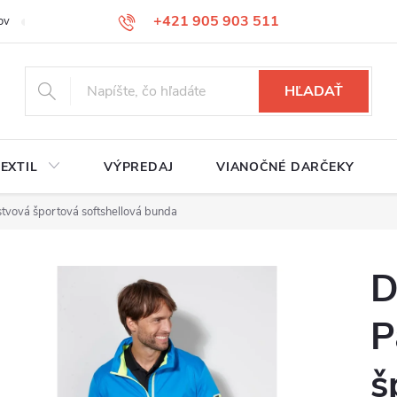
+421 905 903 511
ov
Reklamačný poriadok
Služby
Kontakty
HĽADAŤ
EXTIL
VÝPREDAJ
VIANOČNÉ DARČEKY
tvová športová softshellová bunda
D
P
š