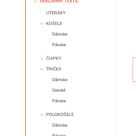
REKLAMNÝ TEXTIL
n
UTERÁKY
ý
KOŠELE
p
Dámske
Pánske
a
ČIAPKY
n
TRIČKÁ
e
Dámske
Detské
l
Pánske
POLOKOŠELE
Dámske
Pánske