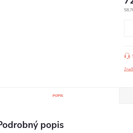
7
58,7
Jedn
cena
Znač
POPIS
Podrobný popis