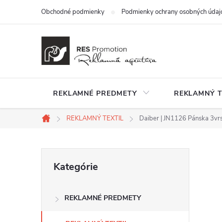
Prejsť
Obchodné podmienky
Podmienky ochrany osobných údaj
na
obsah
REKLAMNÉ PREDMETY
REKLAMNÝ T
REKLAMNÝ TEXTIL
Daiber | JN1126 Pánska 3vrs
Domov
B
Preskočiť
Kategórie
kategórie
o
REKLAMNÉ PREDMETY
č