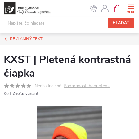
Prejsť
NÁKUPN
KOŠÍK
na
obsah
HĽADAŤ
REKLAMNÝ TEXTIL
KXST | Pletená kontrastná
čiapka
Podrobnosti hodnotenia
Neohodnotené
Kód:
Zvoľte variant