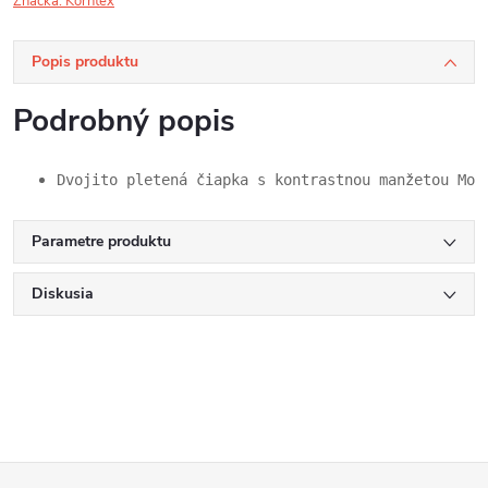
Značka:
Korntex
Popis produktu
Podrobný popis
Dvojito pletená čiapka s kontrastnou manžetou Mož
Parametre produktu
Diskusia
Z