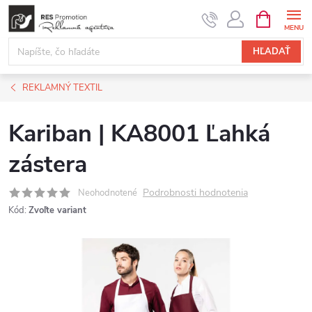
Prejsť
NÁKUPN
KOŠÍK
na
obsah
HĽADAŤ
REKLAMNÝ TEXTIL
Kariban | KA8001 Ľahká
zástera
Podrobnosti hodnotenia
Neohodnotené
Kód:
Zvoľte variant