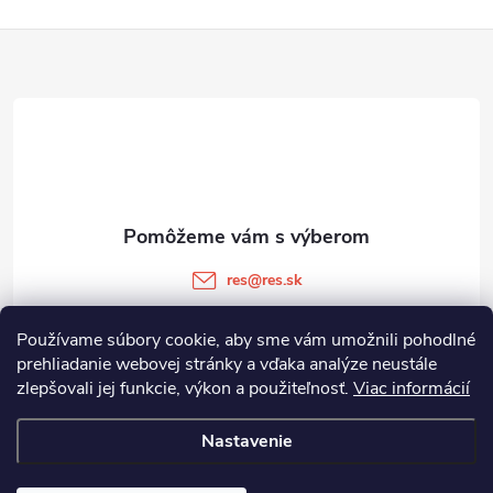
Z
á
p
ä
t
res
@
res.sk
i
+421 905 903 511
Používame súbory cookie, aby sme vám umožnili pohodlné
prehliadanie webovej stránky a vďaka analýze neustále
e
zlepšovali jej funkcie, výkon a použiteľnosť.
Viac informácií
Informácie pre vás
Nastavenie