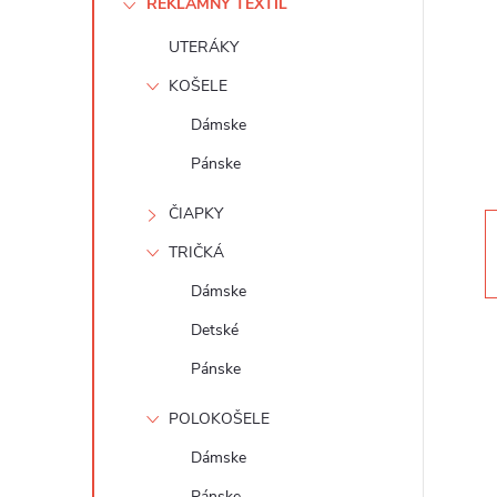
REKLAMNÝ TEXTIL
n
UTERÁKY
ý
KOŠELE
p
Dámske
Pánske
a
ČIAPKY
n
TRIČKÁ
e
Dámske
Detské
l
Pánske
POLOKOŠELE
Dámske
Pánske