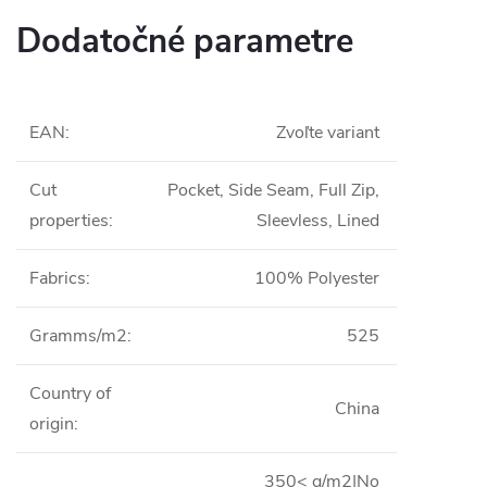
Dodatočné parametre
EAN
:
Zvoľte variant
Cut
Pocket, Side Seam, Full Zip,
properties
:
Sleevless, Lined
Fabrics
:
100% Polyester
Gramms/m2
:
525
Country of
China
origin
:
350< g/m2|No