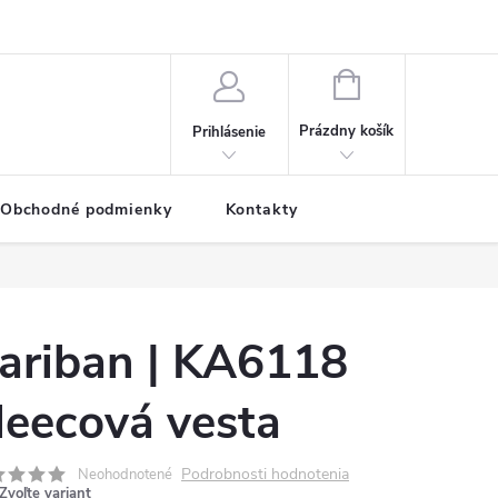
NÁKUPNÝ
KOŠÍK
Prázdny košík
Prihlásenie
Obchodné podmienky
Kontakty
ariban | KA6118
leecová vesta
Podrobnosti hodnotenia
Neohodnotené
Zvoľte variant