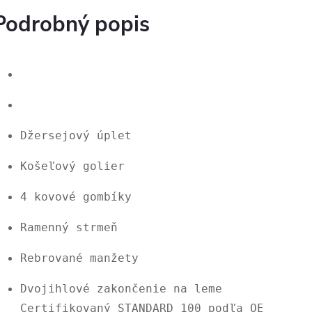
Podrobný popis
Džersejový úplet
Košeľový golier
4 kovové gombíky
Ramenný strmeň
Dvojihlové zakončenie na leme

Certifikovaný STANDARD 100 podľa OEKO-TEX