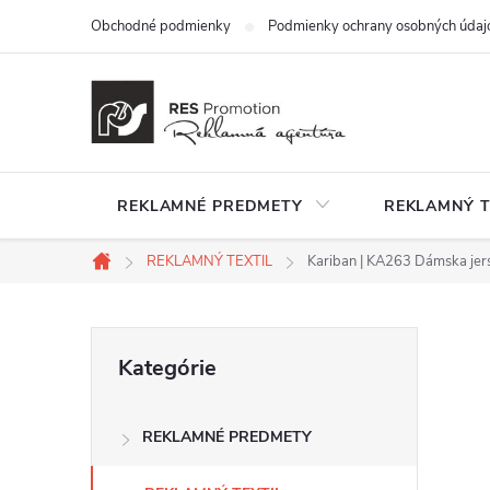
Prejsť
Obchodné podmienky
Podmienky ochrany osobných údaj
na
obsah
REKLAMNÉ PREDMETY
REKLAMNÝ T
REKLAMNÝ TEXTIL
Kariban | KA263 Dámska jer
Domov
B
Preskočiť
Kategórie
kategórie
o
REKLAMNÉ PREDMETY
č