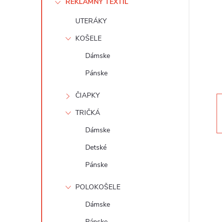
REKLAMNÝ TEXTIL
n
UTERÁKY
ý
KOŠELE
p
Dámske
Pánske
a
ČIAPKY
n
TRIČKÁ
e
Dámske
Detské
l
Pánske
POLOKOŠELE
Dámske
Pánske