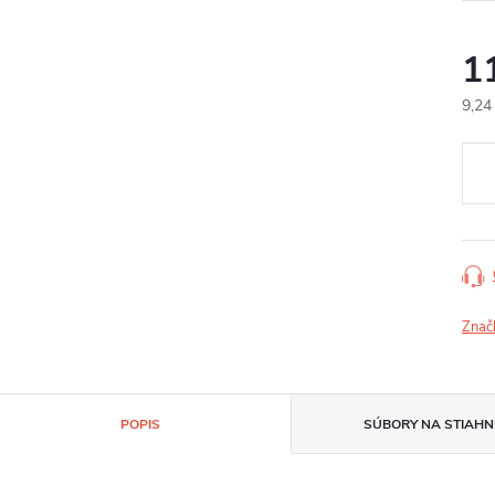
1
9,24
Jedn
cena
Znač
POPIS
SÚBORY NA STIAHN