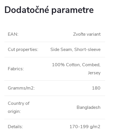
Dodatočné parametre
EAN
:
Zvoľte variant
Cut properties
:
Side Seam, Short-sleeve
100% Cotton, Combed,
Fabrics
:
Jersey
Gramms/m2
:
180
Country of
Bangladesh
origin
:
Details
:
170-199 g/m2
®N° CQ1007/7, IFTH