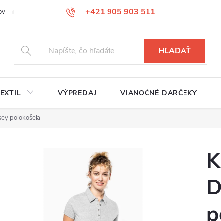
+421 905 903 511
ov
Reklamačný poriadok
Služby
Kontakty
HĽADAŤ
EXTIL
VÝPREDAJ
VIANOČNÉ DARČEKY
sey polokošeľa
K
D
p