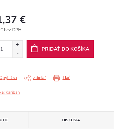
1,37 €
 € bez DPH
otková
:
PRIDAŤ DO KOŠÍKA
Opýtať sa
Zdieľať
Tlač
ka:
Kariban
UTIE
DISKUSIA