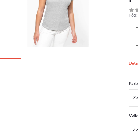
Kód:
Deta
Farb
Veľk