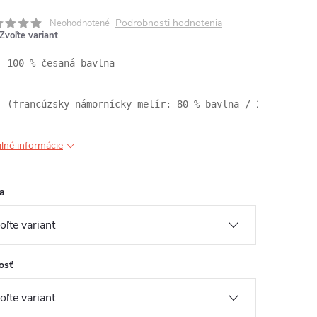
Podrobnosti hodnotenia
Neohodnotené
Zvoľte variant
100 % česaná bavlna 
(francúzsky námornícky melír: 80 % bavlna / 20 % PES -
ilné informácie
a
osť