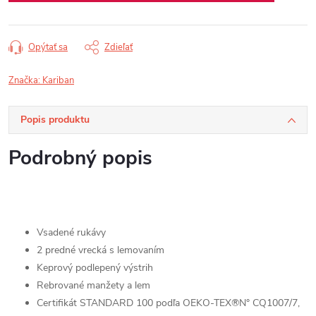
Opýtať sa
Zdieľať
Značka:
Kariban
Popis produktu
Podrobný popis
Vsadené rukávy
2 predné vrecká s lemovaním
Keprový podlepený výstrih
Rebrované manžety a lem
Certifikát STANDARD 100 podľa OEKO-TEX®N° CQ1007/7,