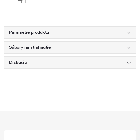
IFTH
Parametre produktu
Súbory na stiahnutie
Diskusia
Z
á