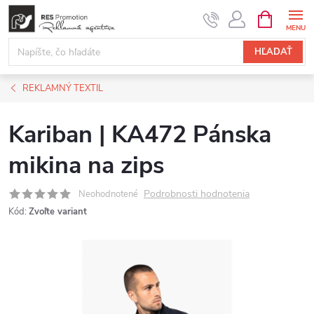
Prejsť
NÁKUPN
KOŠÍK
na
obsah
HĽADAŤ
REKLAMNÝ TEXTIL
Kariban | KA472 Pánska
mikina na zips
Podrobnosti hodnotenia
Neohodnotené
Kód:
Zvoľte variant