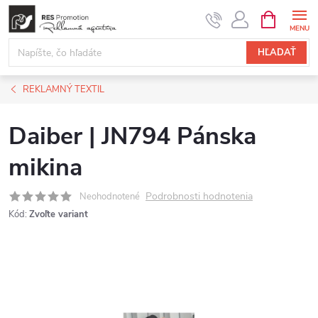
Prejsť
NÁKUPN
KOŠÍK
na
obsah
HĽADAŤ
REKLAMNÝ TEXTIL
Daiber | JN794 Pánska
mikina
Podrobnosti hodnotenia
Neohodnotené
Kód:
Zvoľte variant