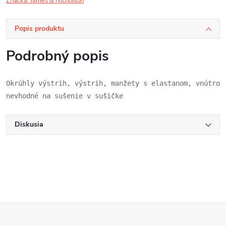
Značka:
James & Nicholson
Popis produktu
Podrobný popis
Okrúhly výstrih, výstrih, manžety s elastanom, vnútro 
nevhodné na sušenie v sušičke
Diskusia
Z