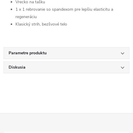
Vrecko na tašku
1 x 1 rebrovanie so spandexom pre lepšiu elasticitu a
regeneráciu
Klasický strih, bezšvové telo
Parametre produktu
Diskusia
Z