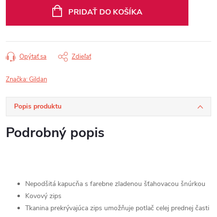
cena:
PRIDAŤ DO KOŠÍKA
Opýtať sa
Zdieľať
Značka:
Gildan
Popis produktu
Podrobný popis
Nepodšitá kapucňa s farebne zladenou šťahovacou šnúrkou
Kovový zips
Tkanina prekrývajúca zips umožňuje potlač celej prednej časti