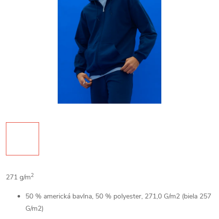
2
271 g/m
50 % americká bavlna, 50 % polyester, 271,0 G/m2 (biela 257
G/m2)