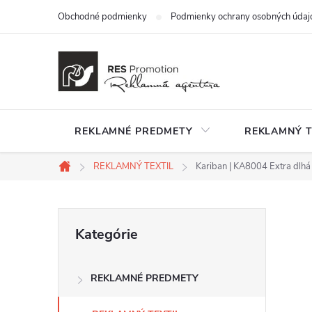
Prejsť
Obchodné podmienky
Podmienky ochrany osobných údaj
na
obsah
REKLAMNÉ PREDMETY
REKLAMNÝ T
REKLAMNÝ TEXTIL
Kariban | KA8004 Extra dlhá
Domov
B
Preskočiť
Kategórie
kategórie
o
REKLAMNÉ PREDMETY
č