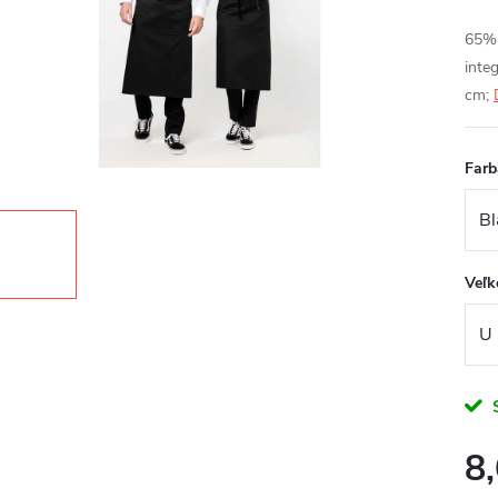
65% 
inte
cm;
Farb
Veľk
8