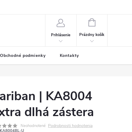
NÁKUPNÝ
KOŠÍK
Prázdny košík
Prihlásenie
Obchodné podmienky
Kontakty
ariban | KA8004
xtra dlhá zástera
Podrobnosti hodnotenia
Neohodnotené
KA8004BL-U