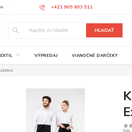
+421 905 903 511
ov
Reklamačný poriadok
Služby
Kontakty
HĽADAŤ
EXTIL
VÝPREDAJ
VIANOČNÉ DARČEKY
 zástera
K
E
Kód: