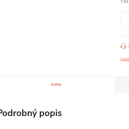
7,04
Jedn
cena
Znač
POPIS
Podrobný popis