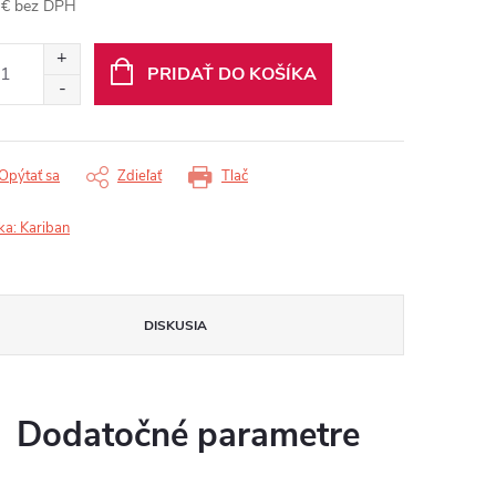
 € bez DPH
otková
:
PRIDAŤ DO KOŠÍKA
Opýtať sa
Zdieľať
Tlač
ka:
Kariban
DISKUSIA
Dodatočné parametre