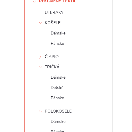
REKLAMNÝ TEXTIL
n
UTERÁKY
ý
KOŠELE
p
Dámske
Pánske
a
ČIAPKY
n
TRIČKÁ
e
Dámske
Detské
l
Pánske
POLOKOŠELE
Dámske
Pánske