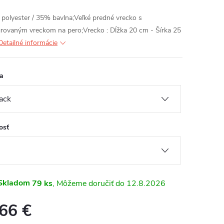
polyester / 35% bavlna;Veľké predné vrecko s
grovaným vreckom na pero;Vrecko : Dĺžka 20 cm - Šírka 25
Detailné informácie
a
osť
Skladom
79 ks
12.8.2026
,66 €