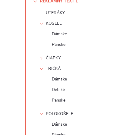
REKLAMNÝ TEXTIL
n
UTERÁKY
ý
KOŠELE
p
Dámske
Pánske
a
ČIAPKY
n
TRIČKÁ
e
Dámske
Detské
l
Pánske
POLOKOŠELE
Dámske
Pánske