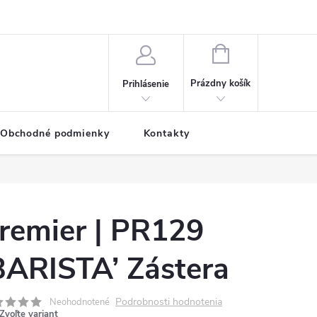
NÁKUPNÝ
KOŠÍK
Prázdny košík
Prihlásenie
Obchodné podmienky
Kontakty
remier | PR129
BARISTA’ Zástera
Podrobnosti hodnotenia
Neohodnotené
Zvoľte variant