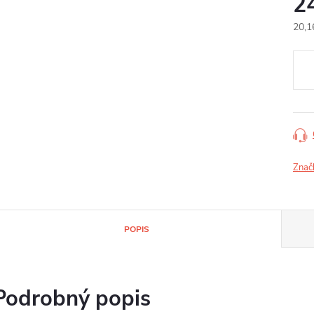
2
20,1
Jedn
cena
Znač
POPIS
Podrobný popis