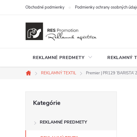
Prejsť
Obchodné podmienky
Podmienky ochrany osobných údaj
na
obsah
REKLAMNÉ PREDMETY
REKLAMNÝ T
REKLAMNÝ TEXTIL
Premier | PR129 ’BARISTA’ 
Domov
B
Preskočiť
Kategórie
kategórie
o
REKLAMNÉ PREDMETY
č