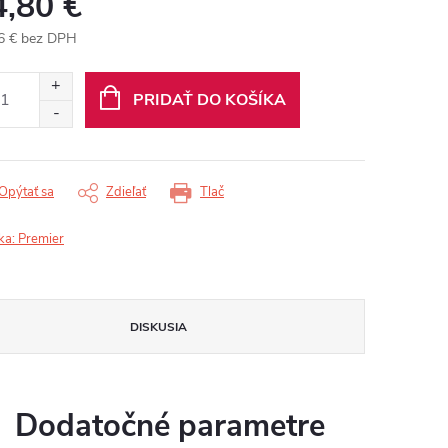
4,80 €
6 € bez DPH
otková
:
PRIDAŤ DO KOŠÍKA
Opýtať sa
Zdieľať
Tlač
ka:
Premier
DISKUSIA
Dodatočné parametre