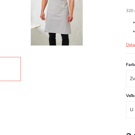
320 
Deta
Farb
Veľk