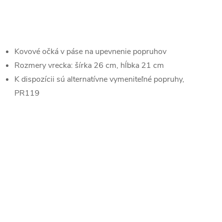
Kovové očká v páse na upevnenie popruhov
Rozmery vrecka: šírka 26 cm, hĺbka 21 cm
K dispozícii sú alternatívne vymeniteľné popruhy,
PR119