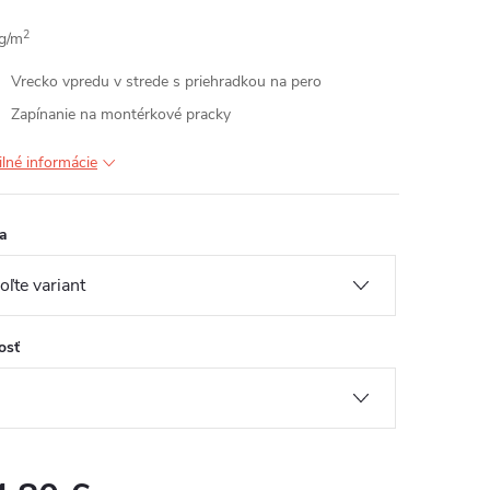
2
g/m
Vrecko vpredu v strede s priehradkou na pero
Zapínanie na montérkové pracky
ilné informácie
a
osť