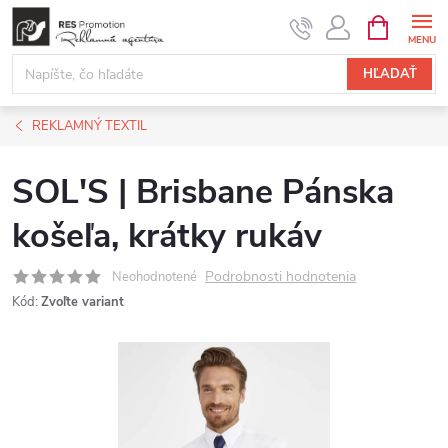
Prejsť
NÁKUPN
KOŠÍK
na
obsah
HĽADAŤ
REKLAMNÝ TEXTIL
SOL'S | Brisbane Pánska
košeľa, krátky rukáv
Podrobnosti hodnotenia
Neohodnotené
Kód:
Zvoľte variant